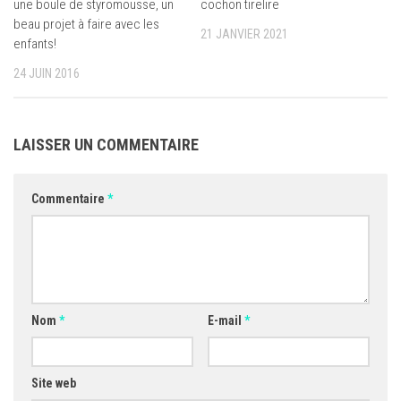
une boule de styromousse, un
cochon tirelire
beau projet à faire avec les
21 JANVIER 2021
enfants!
24 JUIN 2016
LAISSER UN COMMENTAIRE
Commentaire
*
Nom
*
E-mail
*
Site web