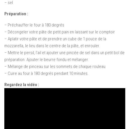
–
sel
Préparation
:
–
Préchauffer le four
à 180
degrés
–
Décongeler
votre pâte
de
petit pain
en laissant
sur le comptoir
–
Aplatir
votre pâte
et de prendre
un cube
de 1 pouce
de
la
mozzarella
, le lieu
dans le centre
de la pâte
,
et
enrouler
.
– Mettre
le persil
, l’ail et
ajouter une
pincée de sel
dans un petit bol
de
préparation
.
Ajouter
le beurre fondu
et mélanger
.
–
Mélange de
pinceau sur
les
sommets
de chaque rouleau
–
Cuire au four à
180 degrés pendant
10 minutes
.
Regardez la vidéo :