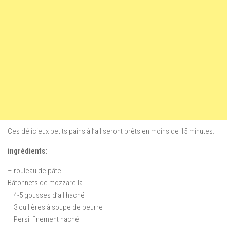
Ces délicieux
petits pains
à l’ail seront prêts
en moins de 15
minutes
.
ingrédients:
–
rouleau
de pâte
Bâtonnets de mozzarella
–
4-5
gousses d’ail
haché
–
3 cuillères à soupe
de beurre
–
Persil finement haché