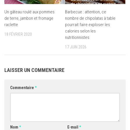
Un gâteau roulé aux pommes
Barbecue : attention, ce
de terre, jambon et fromage
nombre de chipolatas à table
raclette
pourrait faire exploser les
calories selon les
18 FÉVRIER 2020
nutritionnistes
17 JUIN 2026
LAISSER UN COMMENTAIRE
Commentaire
*
Nom
*
E-mail
*