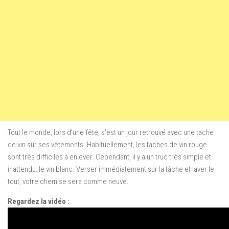
Tout le monde
,
lors
d’une fête
,
s’est un jour retrouvé avec une tache
de vin sur ses vêtements
.
Habituellement, les taches
de
vin rouge
sont
très difficiles à enlever
. C
ependant,
il y a un truc
très simple
et
inattendu
:
le vin blanc
.
Verser
immédiatement
sur la tâche et
laver
le
tout,
votre chemise
sera comme neuve.
Regardez la vidéo :