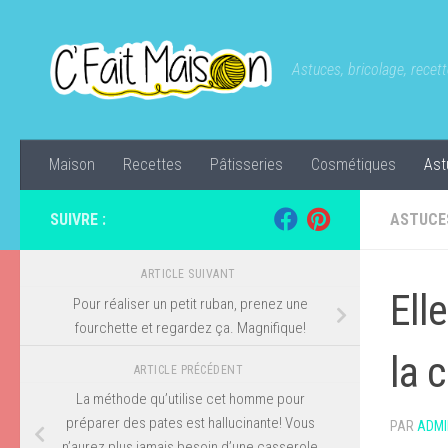
Skip to content
Astuces, bricolage, recette
Maison
Recettes
Pâtisseries
Cosmétiques
Ast
SUIVRE :
ASTUCE
ARTICLE SUIVANT
Ell
Pour réaliser un petit ruban, prenez une
fourchette et regardez ça. Magnifique!
la c
ARTICLE PRÉCÉDENT
La méthode qu’utilise cet homme pour
préparer des pates est hallucinante! Vous
PAR
ADMI
n’aurez plus jamais besoin d’une casserole