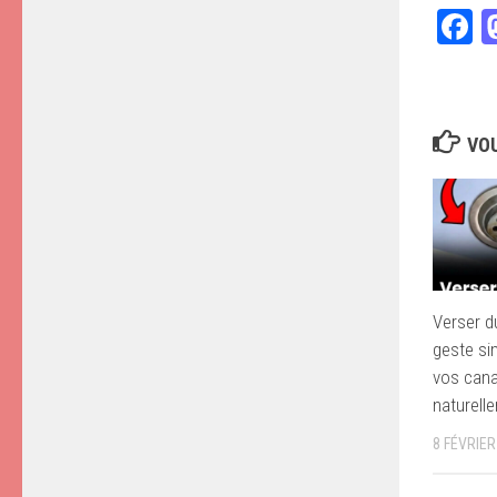
F
VOU
Verser du
geste sim
vos cana
naturell
8 FÉVRIER