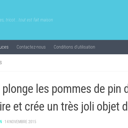
s, tricot...tout est fait maison
uces
Contactez-nous
Conditions d’utilisation
S
e plonge les pommes de pin 
ire et crée un très joli objet 
N
·
14 NOVEMBRE 2015