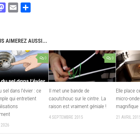
acebook
Mastodon
Email
Partager
S AIMEREZ AUSSI...
0
0
 sel dans l’évier : ce
Il met une bande de
Elle place c
ple qui entretient
caoutchouc sur le cintre. La
micro-ondes
lisations
raison est vraiment géniale !
magnifique
ement
4 SEPTEMBRE 2015
21 AVRIL 201
 2026