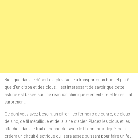
Bien que
dans le désert
est
plus facile à transporter
un briquet
plutôt
que d’un
citron
et des clous
,
il est intéressant
de savoir que
cette
astuce
est basée sur
une réaction
chimique élémentaire
et le
résultat
surprenant
.
C
e
dont vous avez besoin
:
un citron
,
les fermoirs de
cuivre,
de clous
de zinc
,
de
fil métallique
et de la laine
d’acier
.
Placez
les clous
et les
attaches
dans le fruit
et
connecter avec
le fil
comme indiqué:
cela
créera
un circuit électrique
qui
sera
assez puissant pour
faire
un feu.