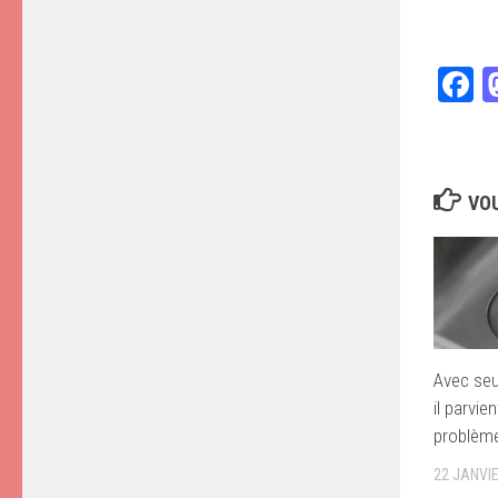
F
VOU
Avec seu
il parvie
problèm
22 JANVI