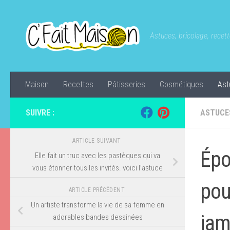
Skip to content
Astuces, bricolage, recette
Maison
Recettes
Pâtisseries
Cosmétiques
Ast
SUIVRE :
ASTUCE
ARTICLE SUIVANT
Épo
Elle fait un truc avec les pastèques qui va
vous étonner tous les invités. voici l’astuce
pou
ARTICLE PRÉCÉDENT
Un artiste transforme la vie de sa femme en
jam
adorables bandes dessinées