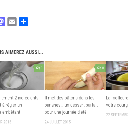
acebook
Mastodon
Email
Partager
S AIMEREZ AUSSI...
0
0
lement 2 ingrédients
Il met des bâtons dans les
La meilleur
nt à régler un
bananes… un dessert parfait
votre courg
e embêtant
pour une journée d’été
22 SEPTEMBR
ER 2016
24 JUILLET 2015