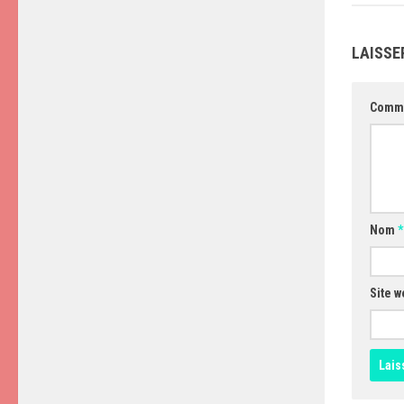
LAISSE
Comm
Nom
*
Site w