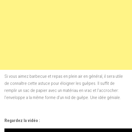
Si vous aimez
barbecue et
repas en plein air
en général,
il sera
utile
de connaître
cette astuce pour
éloigner les
guêpes.
Il suffit de
remplir
un sac
de
papier avec
un matériau en vrac
et l’accrocher
:
l’enveloppe
a la même forme
d’un
nid de guêpe. Une idée géniale.
Regardez la vidéo :