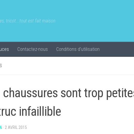
s, tricot...tout est fait maison
uces
Contactez-nous
Conditions d’utilisation
S
 chaussures sont trop petites
ruc infaillible
N
·
2 AVRIL 2015