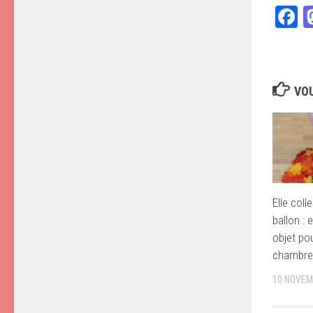
F
VOU
Elle coll
ballon : e
objet po
chambre
10 NOVEM