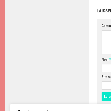
LAISSE
Comm
Nom
*
Site w