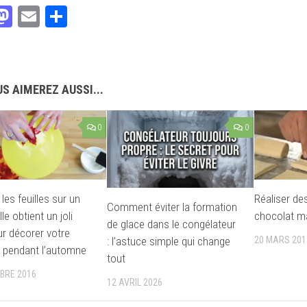
acebook
Mastodon
Email
Partager
S AIMEREZ AUSSI...
0
0
e les feuilles sur un
Réaliser de
Comment éviter la formation
lle obtient un joli
chocolat m
de glace dans le congélateur
ur décorer votre
20 MARS 201
: l’astuce simple qui change
 pendant l’automne
tout
BRE 2016
12 AVRIL 2026