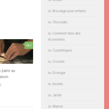
Bricolage pour enfants
Chocolats
Comment faire des
économies
0
Cosmétiques
Crochet
s pains au
Ecologie
aison
Insolite
5
Jardin
Maison