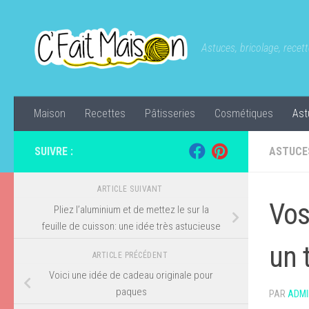
Skip to content
Astuces, bricolage, recette
Maison
Recettes
Pâtisseries
Cosmétiques
Ast
SUIVRE :
ASTUCE
ARTICLE SUIVANT
Vos
Pliez l’aluminium et de mettez le sur la
feuille de cuisson: une idée très astucieuse
un t
ARTICLE PRÉCÉDENT
Voici une idée de cadeau originale pour
paques
PAR
ADMI