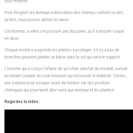
vous montrer.
Pour éloigner les animaux indésirables des champs cultivés ou des
jardins, vous pouvez utiliser le savon.
Cet homme, si elles ont procuré une douzaine, qu’il a ensuite coupé
en deux.
Chaque moitié a suspendu les plantes à protéger: s’il n’y a pas de
branches peuvent planter un bâton dans le sol qui sera le support.
L’homme qui a conçu l’affaire dit qu’il était satisfait du résultat, surtout
en tenant compte du coût minimum qui nécessite le matériel. Certes,
une solution pour essayer avant de tomber sur des produits
chimiques qui pourraient aller nuire aux animaux et les plantes!
Regardez la vidéo :