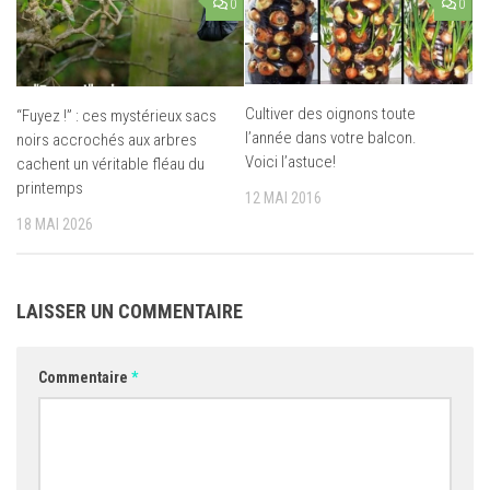
0
0
Cultiver des oignons toute
“Fuyez !” : ces mystérieux sacs
l’année dans votre balcon.
noirs accrochés aux arbres
Voici l’astuce!
cachent un véritable fléau du
printemps
12 MAI 2016
18 MAI 2026
LAISSER UN COMMENTAIRE
Commentaire
*