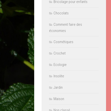
Bricolage pour enfants
Chocolats
Comment faire des
économies
Cosmétiques
Crochet
Ecologie
Insolite
Jardin
Maison
Non classé