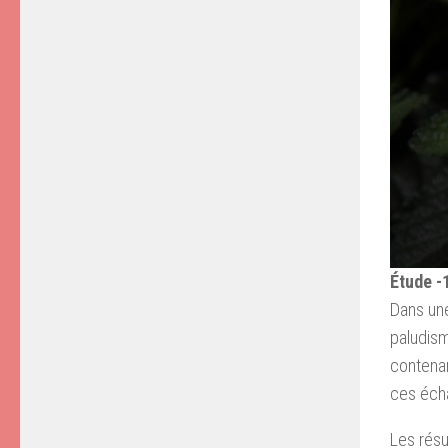
Étude -
Dans une
paludism
contenan
ces échan
Les résu