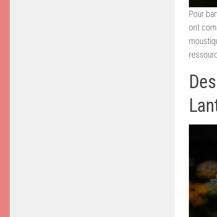
Pour ban
ont comm
moustiqu
ressourc
Des 
Lan