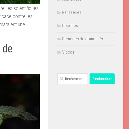
e, les scientifiques
Pâtisseries
ficace contre les
amara est une
Recettes
Remèdes de grand-mère
é de
Vidéos
Rechercher :