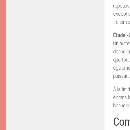
repousse
exceptio
transmis
Étude -
Un autre
donne la
que tout
égaleme
puissant
À la fin
écrans l
beaucoup
Com