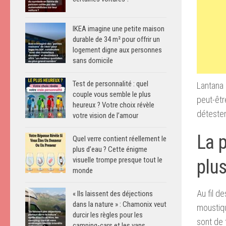
IKEA imagine une petite maison
durable de 34 m² pour offrir un
logement digne aux personnes
sans domicile
Test de personnalité : quel
Lantana 
couple vous semble le plus
peut-êtr
heureux ? Votre choix révèle
détesten
votre vision de l’amour
La 
Quel verre contient réellement le
plus d’eau ? Cette énigme
visuelle trompe presque tout le
plus
monde
Au fil d
« Ils laissent des déjections
dans la nature » : Chamonix veut
moustiqu
durcir les règles pour les
sont de 
camping-cars et les vans