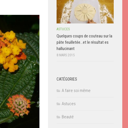
ASTUCES
Quelques coups de couteau sur la
pâte feuilletée…et le résultat es
hallucinant
8 MARS 2015
CATÉGORIES
A faire soi même
Astuces
Beauté