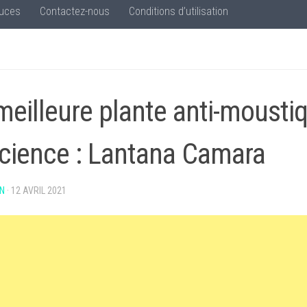
uces
Contactez-nous
Conditions d’utilisation
meilleure plante anti-mousti
science : Lantana Camara
N
·
12 AVRIL 2021