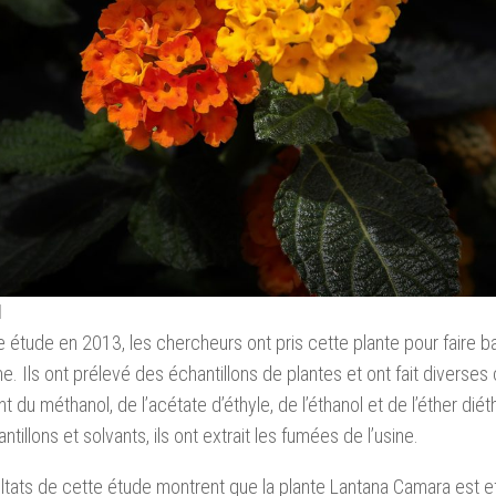
1
 étude en 2013, les chercheurs ont pris cette plante pour faire ba
e. Ils ont prélevé des échantillons de plantes et ont fait diverse
t du méthanol, de l’acétate d’éthyle, de l’éthanol et de l’éther diéth
tillons et solvants, ils ont extrait les fumées de l’usine.
ltats de cette étude montrent que la plante Lantana Camara est e