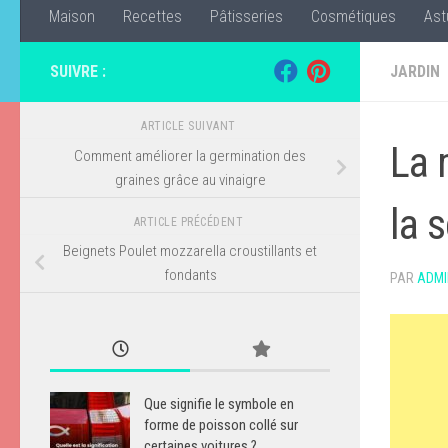
Maison
Recettes
Pâtisseries
Cosmétiques
Ast
SUIVRE :
JARDIN
ARTICLE SUIVANT
La 
Comment améliorer la germination des
graines grâce au vinaigre
la 
ARTICLE PRÉCÉDENT
Beignets Poulet mozzarella croustillants et
fondants
PAR
ADMI
Que signifie le symbole en
forme de poisson collé sur
certaines voitures ?