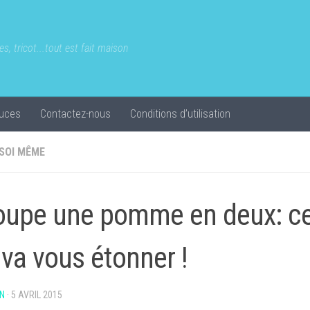
s, tricot...tout est fait maison
uces
Contactez-nous
Conditions d’utilisation
 SOI MÊME
coupe une pomme en deux: ce 
t va vous étonner !
N
·
5 AVRIL 2015