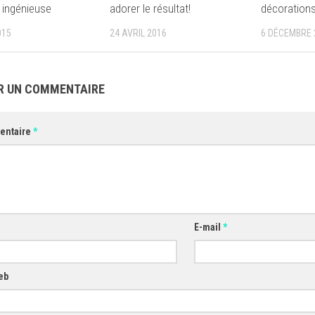
s ingénieuse
adorer le résultat!
décorations
015
24 AVRIL 2016
6 DÉCEMBRE 
R UN COMMENTAIRE
entaire
*
E-mail
*
eb