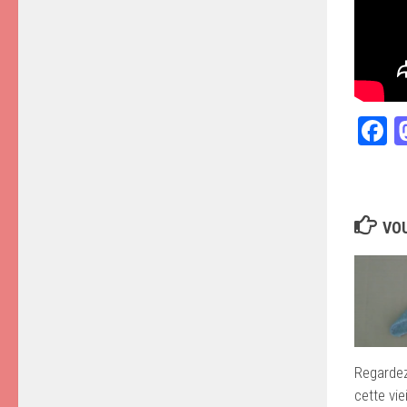
F
VOU
Regardez 
cette vie