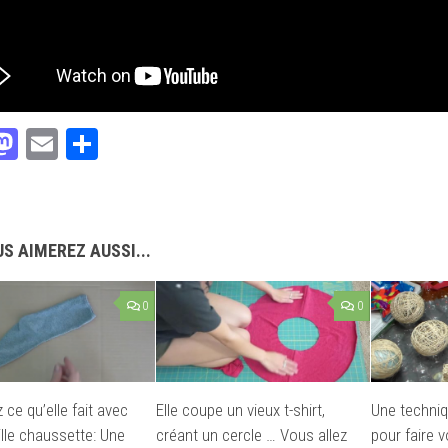
acebook
Mastodon
Email
Partager
S AIMEREZ AUSSI...
0
0
ce qu’elle fait avec
Elle coupe un vieux t-shirt,
Une techniqu
ille chaussette: Une
créant un cercle … Vous allez
pour faire 