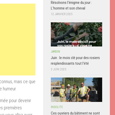
Résolvons l’énigme du jour :
L’homme et son cheval
12 JANVIER 2025
JARDIN
Juin : le mois clé pour des rosiers
resplendissants tout l’été
3 JUIN 2025
 connus, mais ce que
re humeur.
rmée pour devenir
les premières
INSOLITE
Ces ouvriers du bâtiment ne sont
ue vous allez avoir