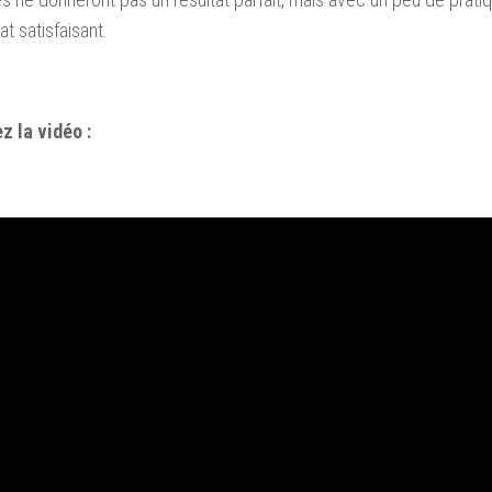
at satisfaisant.
z la vidéo :