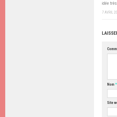
idée trè
7 AVRIL 2
LAISSE
Comm
Nom
*
Site w