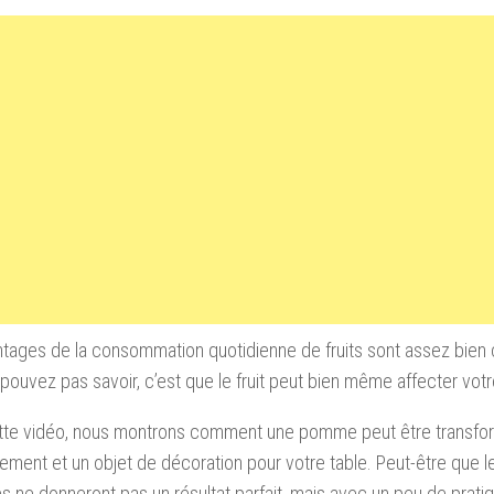
tages de la consommation quotidienne de fruits sont assez bien
pouvez pas savoir, c’est que le fruit peut bien même affecter vot
tte vidéo, nous montrons comment une pomme peut être transfo
ment et un objet de décoration pour votre table. Peut-être que 
es ne donneront pas un résultat parfait, mais avec un peu de pratiq