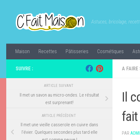
Skip to content
Astuces, bricolage, recette
Maison
Recettes
Pâtisseries
Cosmétiques
Ast
SUIVRE :
A FAIRE
ARTICLE SUIVANT
Il 
Il met un savon au micro-ondes. Le résultat
est surprenant!
fai
ARTICLE PRÉCÉDENT
Il met une vieille casserole en cuivre dans
l’évier. Quelques secondes plus tard elle
PAR
ADMI
est comme neuve !