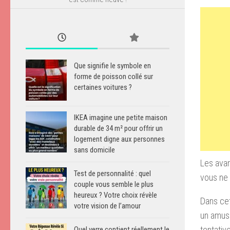
Que signifie le symbole en
forme de poisson collé sur
certaines voitures ?
IKEA imagine une petite maison
durable de 34 m² pour offrir un
logement digne aux personnes
sans domicile
Les avan
Test de personnalité : quel
vous ne 
couple vous semble le plus
heureux ? Votre choix révèle
Dans ce
votre vision de l’amour
un amuse
tentativ
Quel verre contient réellement le