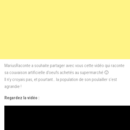
MariusRaconte a souhaite partager avec vous cette vidéo qui raconte
sa couvaison artificielle d’oeufs achetés au supermarché 🙂
Il n’y croyais pas, et pourtant… la population de son poulailler s’est
agrandie !
Regardez la vidéo :