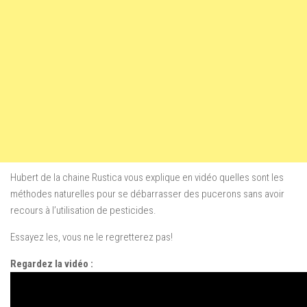
Hubert de la chaine Rustica vous explique en vidéo quelles sont les
méthodes naturelles pour se débarrasser des pucerons sans avoir
recours à l’utilisation de pesticides.
Essayez les, vous ne le regretterez pas!
Regardez la vidéo :