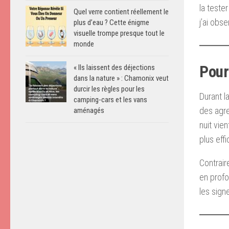
la teste
Quel verre contient réellement le
j’ai obse
plus d’eau ? Cette énigme
visuelle trompe presque tout le
monde
Pour
« Ils laissent des déjections
dans la nature » : Chamonix veut
durcir les règles pour les
Durant l
camping-cars et les vans
des agre
aménagés
nuit vie
plus eff
Contrair
en profo
les signe