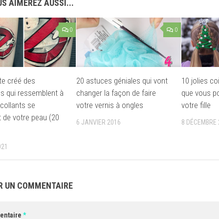
S AIMEREZ AUSSI...
0
0
ste créé des
20 astuces géniales qui vont
10 jolies co
s qui ressemblent à
changer la façon de faire
que vous po
collants se
votre vernis à ongles
votre fille
t de votre peau (20
6 JANVIER 2016
8 DÉCEMBRE 
021
R UN COMMENTAIRE
entaire
*