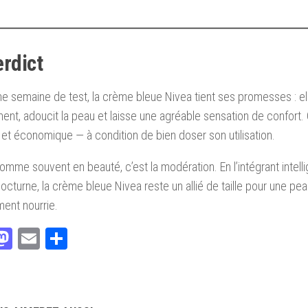
erdict
e semaine de test, la crème bleue Nivea tient ses promesses : el
ent, adoucit la peau et laisse une agréable sensation de confort. 
 et économique — à condition de bien doser son utilisation.
comme souvent en beauté, c’est la modération. En l’intégrant inte
nocturne, la crème bleue Nivea reste un allié de taille pour une pe
ment nourrie.
acebook
Mastodon
Email
Partager