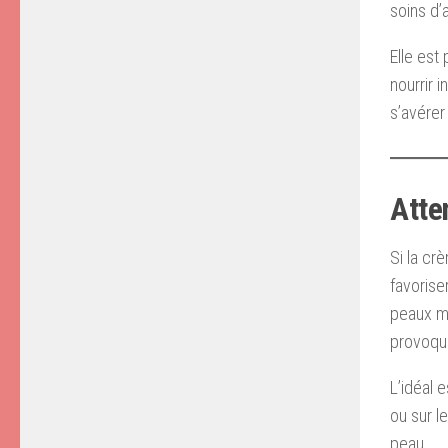
soins d’a
Elle est
nourrir 
s’avérer
Atten
Si la cr
favorise
peaux mi
provoque
L’idéal 
ou sur l
peau.