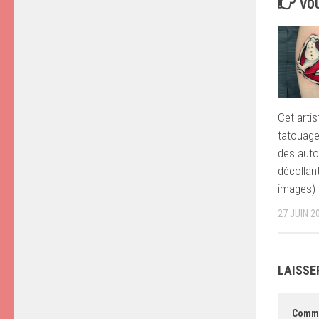
VOU
Cet arti
tatouage
des auto
décollan
images)
27 JUIN 2
LAISSE
Comm