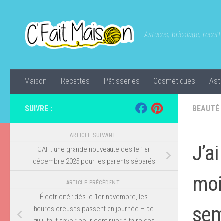
Skip to content
Astuces, bricolage, recette
Maison
Recettes
Pâtisseries
Cosmétiques
Ast
SUIVRE :
BEAUTÉ
ARTICLE SUIVANT
J’a
CAF : une grande nouveauté dès le 1er
décembre 2025 pour les parents séparés
moi
ARTICLE PRÉCÉDENT
Électricité : dès le 1er novembre, les
sem
heures creuses passent en journée – ce
qu’il faut savoir pour continuer à faire des