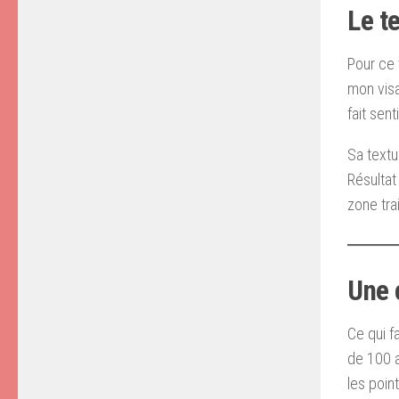
Le t
Pour ce 
mon visa
fait sen
Sa textu
Résultat
zone tra
Une 
Ce qui f
de 100 an
les poin