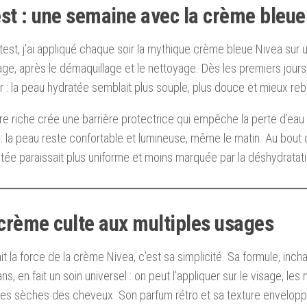
est : une semaine avec la crème bleue
test, j’ai appliqué chaque soir la mythique crème bleue Nivea sur 
ge, après le démaquillage et le nettoyage. Dès les premiers jours, 
tir : la peau hydratée semblait plus souple, plus douce et mieux reb
re riche crée une barrière protectrice qui empêche la perte d’eau 
 : la peau reste confortable et lumineuse, même le matin. Au bout 
itée paraissait plus uniforme et moins marquée par la déshydratati
crème culte aux multiples usages
ait la force de la crème Nivea, c’est sa simplicité. Sa formule, inc
s, en fait un soin universel : on peut l’appliquer sur le visage, les 
tes sèches des cheveux. Son parfum rétro et sa texture enveloppa