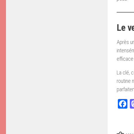
Le v
Après un
intensém
efficace
La clé, 
routine 
parfaite
F