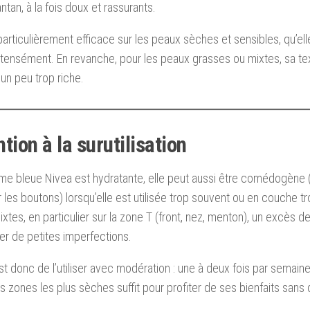
ntan, à la fois doux et rassurants.
 particulièrement efficace sur les peaux sèches et sensibles, qu’ell
intensément. En revanche, pour les peaux grasses ou mixtes, sa t
 un peu trop riche.
tion à la surutilisation
ème bleue Nivea est hydratante, elle peut aussi être comédogène (
r les boutons) lorsqu’elle est utilisée trop souvent ou en couche t
xtes, en particulier sur la zone T (front, nez, menton), un excès d
r de petites imperfections.
est donc de l’utiliser avec modération : une à deux fois par semai
es zones les plus sèches suffit pour profiter de ses bienfaits sans 