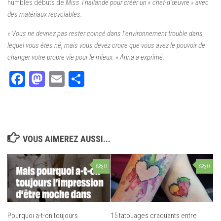
humbles débuts de
Miss Thaïlande pour créer un « chef-d’œuvre » avec
des matériaux recyclables.
« Vous ne devriez pas rester coincé dans l’environnement trouble dans
lequel vous êtes né, mais vous devez croire que vous avez le pouvoir de
changer votre propre vie pour le mieux. » Anna a exprimé.
Facebook
Mastodon
Email
Partager
VOUS AIMEREZ AUSSI...
0
0
Pourquoi a-t-on toujours
15 tatouages craquants entre