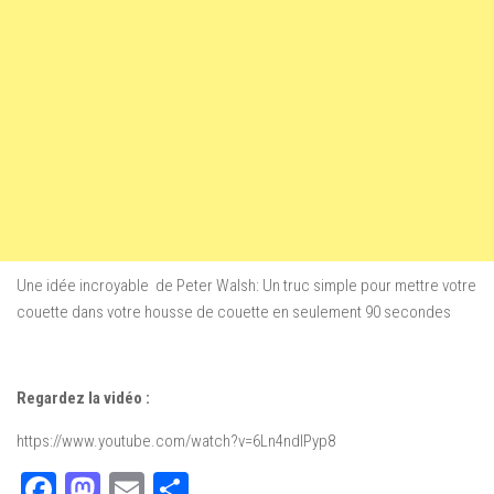
Une idée incroyable
de
Peter
Walsh
:
Un truc simple
pour mettre votre
couette
dans votre
housse de couette
en seulement 90 secondes
Regardez la vidéo :
https://www.youtube.com/watch?v=6Ln4ndIPyp8
Facebook
Mastodon
Email
Partager