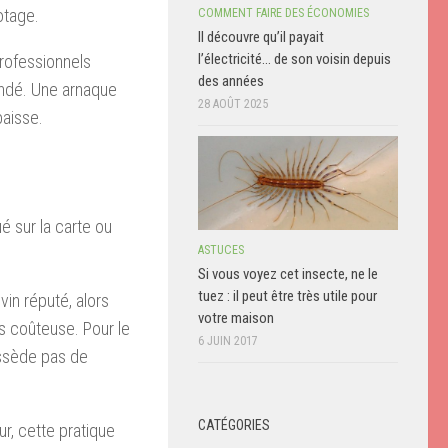
otage.
COMMENT FAIRE DES ÉCONOMIES
Il découvre qu’il payait
l’électricité… de son voisin depuis
professionnels
des années
andé. Une arnaque
28 AOÛT 2025
baisse.
é sur la carte ou
ASTUCES
Si vous voyez cet insecte, ne le
tuez : il peut être très utile pour
in réputé, alors
votre maison
ns coûteuse. Pour le
6 JUIN 2017
possède pas de
CATÉGORIES
r, cette pratique