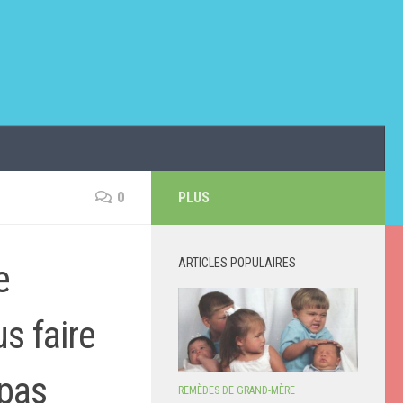
0
PLUS
ARTICLES POPULAIRES
e
s faire
 pas
REMÈDES DE GRAND-MÈRE