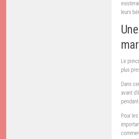
existera
leurs bé
Une
mar
Le princi
plus pre
Dans cer
avant d’
pendant 
Pour les
importan
commerc