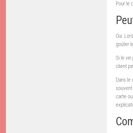
Pour le
Peut
Oui. Lor
goûter le
Si le vi
client p
Dans le 
souvent d
carte ou
explicat
Com