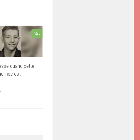
0
asse quand cette
nclinée est
7