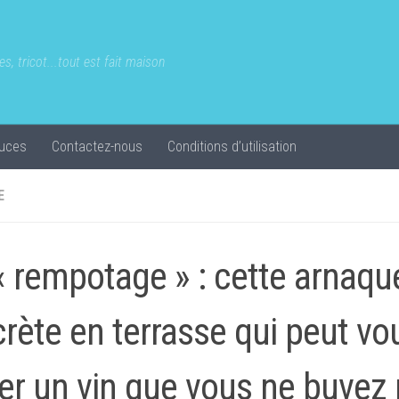
s, tricot...tout est fait maison
uces
Contactez-nous
Conditions d’utilisation
E
« rempotage » : cette arnaqu
crète en terrasse qui peut vou
er un vin que vous ne buvez