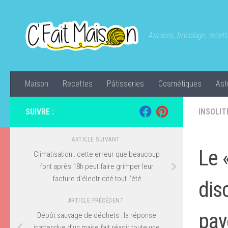
Skip to content
Astuces, bricolage, recette
Maison
Recettes
Pâtisseries
Cosmétiques
Ast
SUIVRE :
INSOLIT
ARTICLE SUIVANT
Le 
Climatisation : cette erreur que beaucoup
font après 18h peut faire grimper leur
facture d’électricité tout l’été
dis
ARTICLE PRÉCÉDENT
pay
Dépôt sauvage de déchets : la réponse
inattendue d’un maire fait réagir toute une