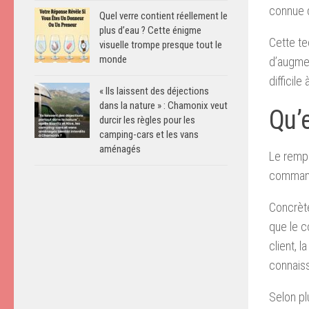
connue d
Quel verre contient réellement le
plus d’eau ? Cette énigme
Cette te
visuelle trompe presque tout le
monde
d’augmen
difficile
« Ils laissent des déjections
dans la nature » : Chamonix veut
Qu’
durcir les règles pour les
camping-cars et les vans
aménagés
Le rempo
command
Concrète
que le c
client, 
connaiss
Selon pl