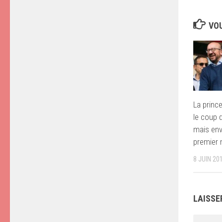
VOU
La princ
le coup d
mais envo
premier 
8 JUIN 20
LAISSE