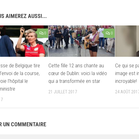
S AIMEREZ AUSSI...
0
0
esse de Belgique tire
Cette fille 12 ans chante au
Ce qui se p
’envoi de la course,
cœur de Dublin: voici la vidéo
image est i
ie l’hôpital le
qui a transformée en star
incroyable!
ministre
21 JUILLET 2017
24 AOÛT 201
17
R UN COMMENTAIRE