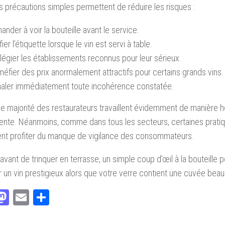
 précautions simples permettent de réduire les risques :
nder à voir la bouteille avant le service.
fier l’étiquette lorsque le vin est servi à table.
ilégier les établissements reconnus pour leur sérieux.
éfier des prix anormalement attractifs pour certains grands vins.
naler immédiatement toute incohérence constatée.
e majorité des restaurateurs travaillent évidemment de manière 
ente. Néanmoins, comme dans tous les secteurs, certaines prati
ent profiter du manque de vigilance des consommateurs.
 avant de trinquer en terrasse, un simple coup d’œil à la bouteille p
 un vin prestigieux alors que votre verre contient une cuvée beau
acebook
Mastodon
Email
Partager