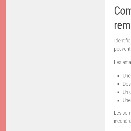
Com
rem
Identifie
peuvent 
Les amat
Une 
Des
Un 
Une 
Les som
incohére