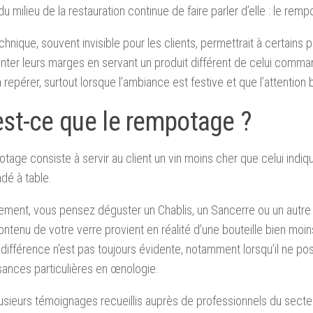
u milieu de la restauration continue de faire parler d’elle : le remp
chnique, souvent invisible pour les clients, permettrait à certains 
ter leurs marges en servant un produit différent de celui comm
 à repérer, surtout lorsque l’ambiance est festive et que l’attention 
est-ce que le rempotage ?
tage consiste à servir au client un vin moins cher que celui indiqu
é à table.
ment, vous pensez déguster un Chablis, un Sancerre ou un autre v
ontenu de votre verre provient en réalité d’une bouteille bien moi
la différence n’est pas toujours évidente, notamment lorsqu’il ne 
ances particulières en œnologie.
usieurs témoignages recueillis auprès de professionnels du secteu