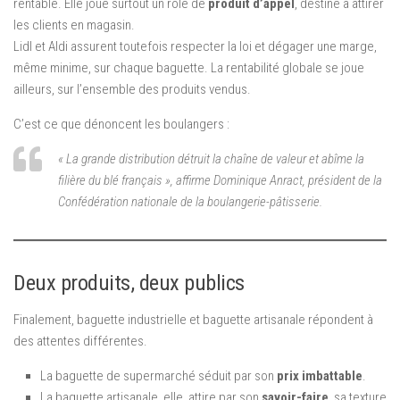
rentable. Elle joue surtout un rôle de
produit d’appel
, destiné à attirer
les clients en magasin.
Lidl et Aldi assurent toutefois respecter la loi et dégager une marge,
même minime, sur chaque baguette. La rentabilité globale se joue
ailleurs, sur l’ensemble des produits vendus.
C’est ce que dénoncent les boulangers :
« La grande distribution détruit la chaîne de valeur et abîme la
filière du blé français », affirme Dominique Anract, président de la
Confédération nationale de la boulangerie-pâtisserie.
Deux produits, deux publics
Finalement, baguette industrielle et baguette artisanale répondent à
des attentes différentes.
La baguette de supermarché séduit par son
prix imbattable
.
La baguette artisanale, elle, attire par son
savoir-faire
, sa texture