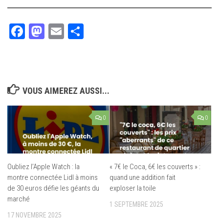
Facebook
Mastodon
Email
Partager
VOUS AIMEREZ AUSSI...
0
0
Oubliez l’Apple Watch : la
« 7€ le Coca, 6€ les couverts » :
montre connectée Lidl à moins
quand une addition fait
de 30 euros défie les géants du
exploser la toile
marché
1 SEPTEMBRE 2025
17 NOVEMBRE 2025