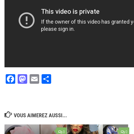
Facebook
Mastodon
Email
Partager
VOUS AIMEREZ AUSSI...
0
0