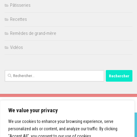
Pâtisseries
Recettes
Remèdes de grand-mère
Vidéos
Rechercher :
We value your privacy
We use cookies to enhance your browsing experience, serve
personalized ads or content, and analyze our traffic. By clicking
Fièrement propulsé par
- Conçu par
Thème Hueman
"Accept All", you consent to our use of cookies.