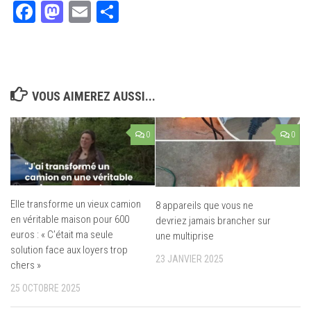
Facebook
Mastodon
Email
Partager
VOUS AIMEREZ AUSSI...
0
0
Elle transforme un vieux camion
8 appareils que vous ne
en véritable maison pour 600
devriez jamais brancher sur
euros : « C’était ma seule
une multiprise
solution face aux loyers trop
23 JANVIER 2025
chers »
25 OCTOBRE 2025