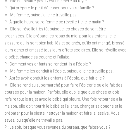
M : Elle ne travaille pas. C’est une mère au foyer.
P : Qui prépare le petit déjeuner pour votre famille ?
M : Ma femme, puisqu’elle ne travaille pas.
P : À quelle heure votre femme se réveille-t-elle le matin ?
M : Elle se réveille très tôt puisque les choses doivent être
organisées. Elle prépare les repas du midi pour les enfants, elle
s’assure qu’ils sont bien habillés et peignés, qu’ils ont mangé, brossé
leurs dents et amassé tous leurs effets scolaires. Elle se réveille avec
le bébé, change sa couche et l’allaite.
P : Comment vos enfants se rendent-ils à l’école ?
M : Ma femme les conduit à l’école, puisqu’elle ne travaille pas.
P : Après avoir conduit les enfants à l’école, que fait-elle ?
M : Elle se rend au supermarché pour faire l’épicerie ou elle fait des
courses pour la maison. Parfois, elle oublie quelque chose et doit
refaire tout le trajet avec le bébé qui pleure. Une fois retournée à la
maison, elle doit nourrir le bébé et l’allaiter, changer sa couche et le
préparer pour la sieste, nettoyer la maison et faire la lessive. Vous
savez, puisqu’elle ne travaille pas.
P : Le soir, lorsque vous revenez du bureau, que faites-vous ?