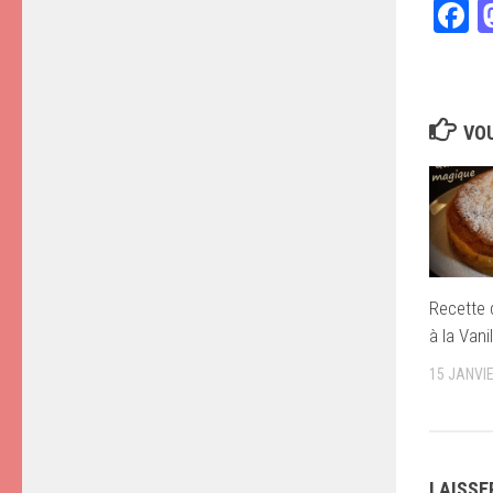
F
VOU
Recette
à la Vanil
15 JANVI
LAISSE