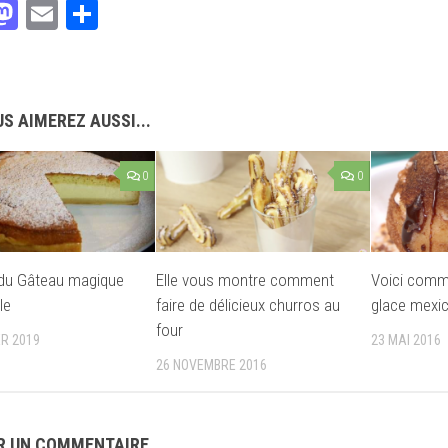
acebook
Mastodon
Email
Partager
S AIMEREZ AUSSI...
0
0
 du Gâteau magique
Elle vous montre comment
Voici comme
le
faire de délicieux churros au
glace mexic
four
ER 2019
23 MAI 2016
26 NOVEMBRE 2016
R UN COMMENTAIRE