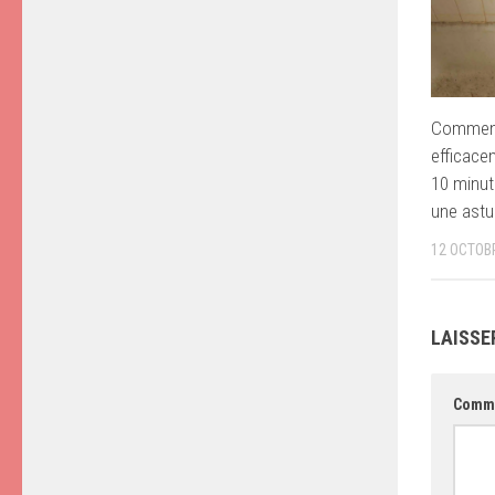
Comment
efficace
10 minut
une astu
12 OCTOB
LAISSE
Comm