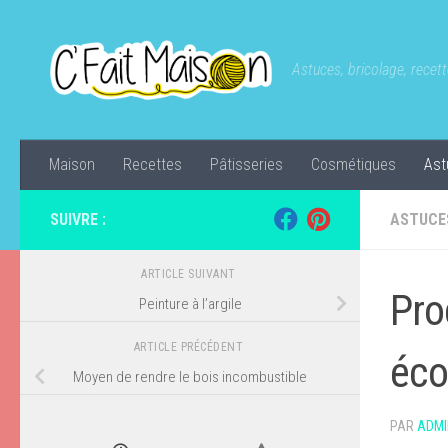
Skip to content
Astuces, bricolage, recette
Maison
Recettes
Pâtisseries
Cosmétiques
Ast
SUIVRE :
ASTUCE
ARTICLE SUIVANT
Pro
Peinture à l’argile
ARTICLE PRÉCÉDENT
éco
Moyen de rendre le bois incombustible
PAR
ADMI