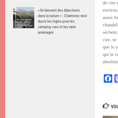
de cire
environ.
« Ils laissent des déjections
dans la nature » : Chamonix veut
assez fo
durcir les règles pour les
chandell
camping-cars et les vans
sèchent.
aménagés
cire, s
que le 
qui le c
absolum
F
VOU