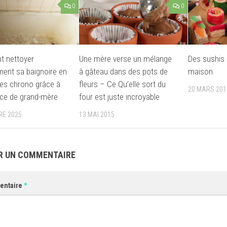
0
0
 nettoyer
Une mère verse un mélange
Des sushis 
ment sa baignoire en
à gâteau dans des pots de
maison
es chrono grâce à
fleurs – Ce Qu’elle sort du
20 MARS 201
ce de grand-mère
four est juste incroyable
RE 2025
13 MAI 2015
R UN COMMENTAIRE
entaire
*