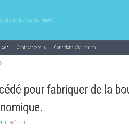
s, tricot...tout est fait maison
uces
Contactez-nous
Conditions d’utilisation
S
cédé pour fabriquer de la bo
nomique.
N
·
19 AOÛT 2014