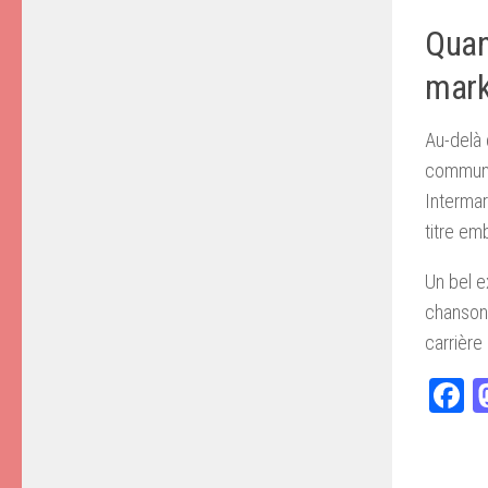
Quan
mark
Au-delà 
communic
Intermar
titre em
Un bel e
chanson 
carrière
F