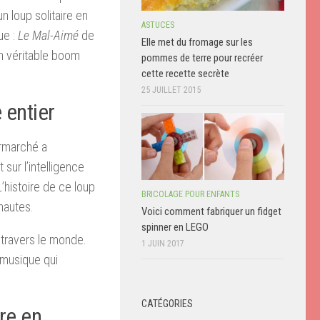
 loup solitaire en
ASTUCES
ue :
Le Mal-Aimé
de
Elle met du fromage sur les
un véritable boom
pommes de terre pour recréer
cette recette secrète
25 JUILLET 2015
 entier
ermarché a
sur l’intelligence
 L’histoire de ce loup
BRICOLAGE POUR ENFANTS
nautes.
Voici comment fabriquer un fidget
spinner en LEGO
 travers le monde.
1 JUIN 2017
 musique qui
CATÉGORIES
re en