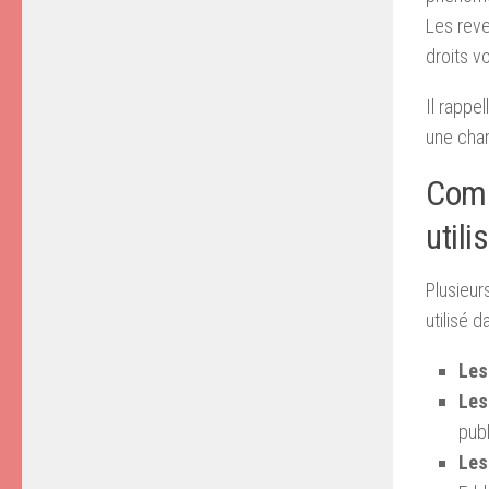
Les reve
droits vo
Il rappe
une chan
Comm
utili
Plusieur
utilisé 
Les
Les
publ
Les