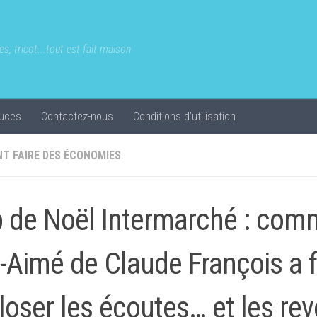
s, tricot...tout est fait maison
uces
Contactez-nous
Conditions d’utilisation
T FAIRE DES ÉCONOMIES
 de Noël Intermarché : com
-Aimé de Claude François a f
loser les écoutes… et les re