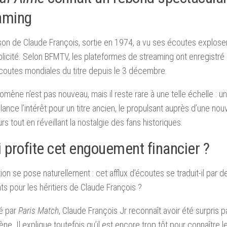
aming
on de Claude François, sortie en 1974, a vu ses écoutes exploser 
blicité. Selon BFMTV, les plateformes de streaming ont enregistr
outes mondiales du titre depuis le 3 décembre.
mène n’est pas nouveau, mais il reste rare à une telle échelle : un
elance l’intérêt pour un titre ancien, le propulsant auprès d’une nou
urs tout en réveillant la nostalgie des fans historiques.
i profite cet engouement financier ?
ion se pose naturellement : cet afflux d’écoutes se traduit-il par 
ts pour les héritiers de Claude François ?
é par
Paris Match
, Claude François Jr reconnaît avoir été surpris p
e. Il explique toutefois qu’il est encore trop tôt pour connaître le