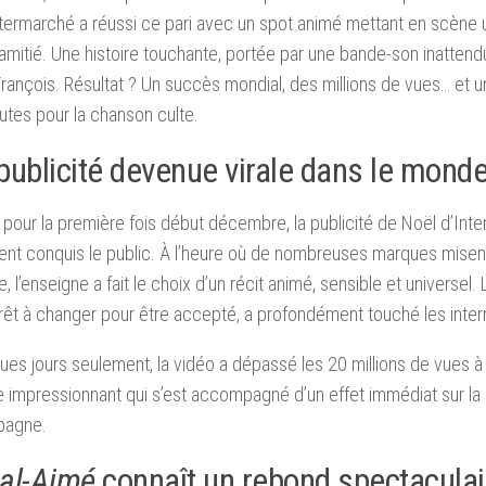
termarché a réussi ce pari avec un spot animé mettant en scène un
amitié. Une histoire touchante, portée par une bande-son inattend
rançois. Résultat ? Un succès mondial, des millions de vues… et 
tes pour la chanson culte.
publicité devenue virale dans le monde
 pour la première fois début décembre, la publicité de Noël d’Int
nt conquis le public. À l’heure où de nombreuses marques misent 
lle, l’enseigne a fait le choix d’un récit animé, sensible et universel.
prêt à changer pour être accepté, a profondément touché les inter
ues jours seulement, la vidéo a dépassé les 20 millions de vues à
 impressionnant qui s’est accompagné d’un effet immédiat sur la
pagne.
al-Aimé
connaît un rebond spectaculai