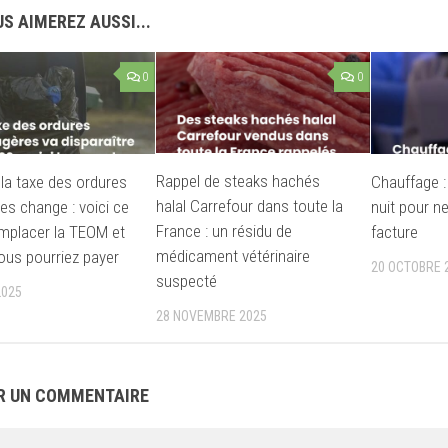
S AIMEREZ AUSSI...
0
0
Rappel de steaks hachés
 la taxe des ordures
Chauffage : 
halal Carrefour dans toute la
s change : voici ce
nuit pour ne
France : un résidu de
emplacer la TEOM et
facture
médicament vétérinaire
ous pourriez payer
20 OCTOBRE 
suspecté
2025
28 NOVEMBRE 2025
R UN COMMENTAIRE