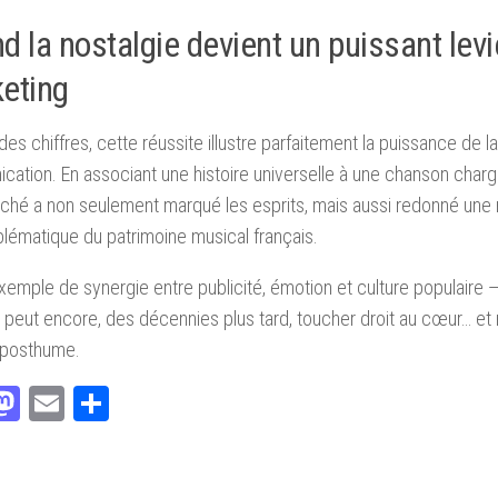
d la nostalgie devient un puissant levi
eting
des chiffres, cette réussite illustre parfaitement la puissance de la
ation. En associant une histoire universelle à une chanson charg
ché a non seulement marqué les esprits, mais aussi redonné une n
blématique du patrimoine musical français.
xemple de synergie entre publicité, émotion et culture populaire 
peut encore, des décennies plus tard, toucher droit au cœur… et 
 posthume.
acebook
Mastodon
Email
Partager