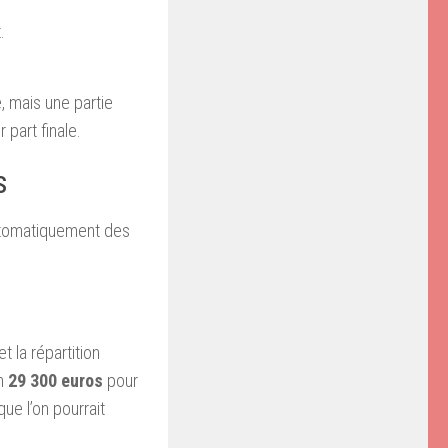
.
, mais une partie
 part finale.
s
automatiquement des
t la répartition
on
29 300 euros
pour
ue l’on pourrait