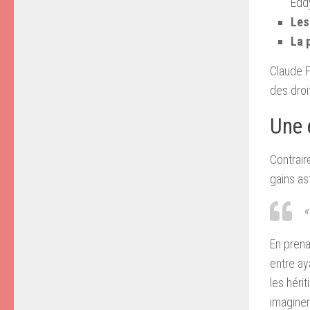
Edd
Les
La 
Claude F
des droi
Une 
Contrair
gains as
«
En prena
entre ay
les héri
imaginer