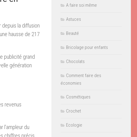
A faire soi même
Astuces
depuis la diffusion
Beauté
é une hausse de 217
Bricolage pour enfants
e publicité grand
Chocolats
velle génération
Comment faire des
économies
Cosmétiques
des revenus
Crochet
Ecologie
ar l’ampleur du
s chiffres précis.