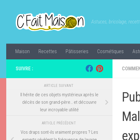
Skip to content
Astuces, bricolage, recette
Maison
Recettes
Pâtisseries
Cosmétiques
Ast
SUIVRE :
COMMEN
ARTICLE SUIVANT
Pub
Il hérite de ces objets mystérieux après le
décès de son grand-père… et découvre
leur incroyable utilité
Mal
ARTICLE PRÉCÉDENT
exp
Vos draps sont-ils vraiment propres ? Les
experts révèlent la fréquence de lavage