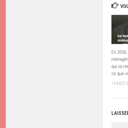
VOU
En 2026,
ménagère
qui va r
ce que v
14 AOÛT 
LAISSE