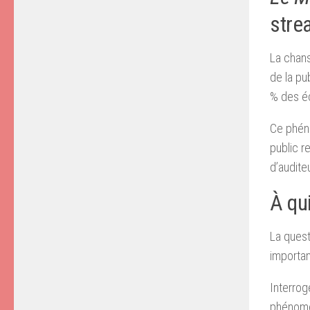
stre
La chans
de la pu
% des éc
Ce phéno
public r
d’audite
À qu
La quest
importan
Interrog
phénomèn