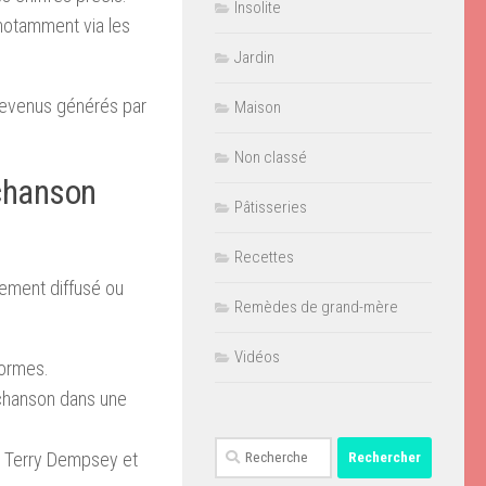
Insolite
 notamment via les
Jardin
 revenus générés par
Maison
Non classé
chanson
Pâtisseries
Recettes
vement diffusé ou
Remèdes de grand-mère
Vidéos
formes.
a chanson dans une
Rechercher :
ci Terry Dempsey et