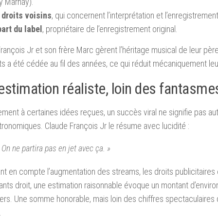
y Marnay).
 droits voisins
, qui concernent l’interprétation et l’enregistrement
part du label
, propriétaire de l’enregistrement original.
rançois Jr et son frère Marc gèrent l’héritage musical de leur père
ts a été cédée au fil des années, ce qui réduit mécaniquement leur
estimation réaliste, loin des fantasme
ement à certaines idées reçues, un succès viral ne signifie pas 
tronomiques. Claude François Jr le résume avec lucidité :
 On ne partira pas en jet avec ça. »
nt en compte l’augmentation des streams, les droits publicitaires e
ants droit, une estimation raisonnable évoque un montant d’envir
tiers. Une somme honorable, mais loin des chiffres spectaculaires q
.