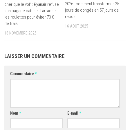
2026 : comment transformer 25
cher que le vol” : Ryanair refuse
jours de congés en 57 jours de
son bagage cabine, il arrache
repos
les roulettes pour éviter 70 €
de frais
16 AOÛT 2025
18 NOVEMBRE 2025
LAISSER UN COMMENTAIRE
Commentaire
*
Nom
*
E-mail
*