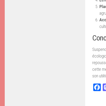
Pla
agr
Acc
cult
Conc
Suspendr
écologiq
repousse
cette mé
son utilit
F