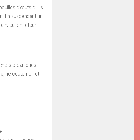
uilles d’œufs qu’ils
on. En suspendant un
din, qui en retour
échets organiques
le, ne coûte rien et
e.
 leur utilisation.