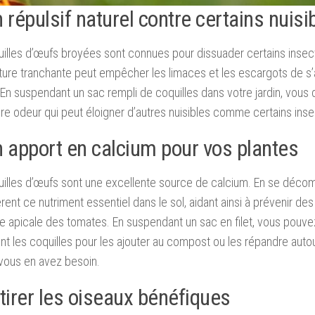
 répulsif naturel contre certains nuisi
illes d’œufs broyées sont connues pour dissuader certains insec
ture tranchante peut empêcher les limaces et les escargots de s’
 En suspendant un sac rempli de coquilles dans votre jardin, vous
re odeur qui peut éloigner d’autres nuisibles comme certains ins
n apport en calcium pour vos plantes
illes d’œufs sont une excellente source de calcium. En se déco
bèrent ce nutriment essentiel dans le sol, aidant ainsi à prévenir 
re apicale des tomates. En suspendant un sac en filet, vous pouv
nt les coquilles pour les ajouter au compost ou les répandre auto
vous en avez besoin.
ttirer les oiseaux bénéfiques