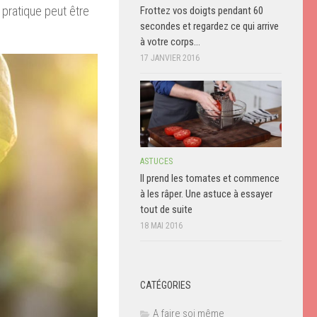
pratique peut être
Frottez vos doigts pendant 60
secondes et regardez ce qui arrive
à votre corps…
17 JANVIER 2016
ASTUCES
Il prend les tomates et commence
à les râper. Une astuce à essayer
tout de suite
18 MAI 2016
CATÉGORIES
A faire soi même