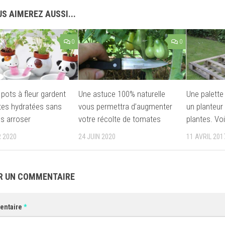
S AIMEREZ AUSSI...
0
0
 pots à fleur gardent
Une astuce 100% naturelle
Une palette
tes hydratées sans
vous permettra d’augmenter
un planteur
es arroser
votre récolte de tomates
plantes. Vo
R 2020
24 JUIN 2020
11 AVRIL 201
R UN COMMENTAIRE
entaire
*