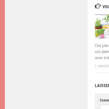
VOU
Ces jolis
vos plan
avoir à l
3 JANVIE
LAISSE
Comm