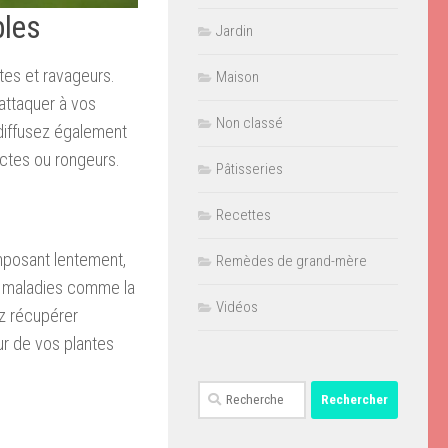
bles
Jardin
tes et ravageurs.
Maison
attaquer à vos
Non classé
 diffusez également
ectes ou rongeurs.
Pâtisseries
Recettes
mposant lentement,
Remèdes de grand-mère
des maladies comme la
Vidéos
ez récupérer
ur de vos plantes
Rechercher :