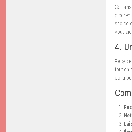
Certains
picorent
sac de c
vous aid
4. U
Recycler
tout en 
contribu
Comm
Réc
Net
Lai
Écr