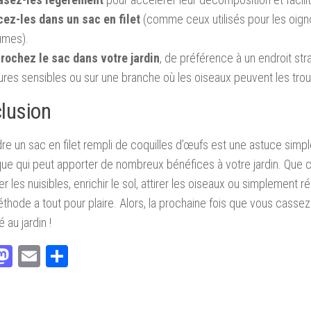
cez-les dans un sac en filet
(comme ceux utilisés pour les oign
umes).
rochez le sac dans votre jardin
, de préférence à un endroit st
ures sensibles ou sur une branche où les oiseaux peuvent les trou
lusion
e un sac en filet rempli de coquilles d’œufs est une astuce simp
ue qui peut apporter de nombreux bénéfices à votre jardin. Que c
r les nuisibles, enrichir le sol, attirer les oiseaux ou simplement 
thode a tout pour plaire. Alors, la prochaine fois que vous casse
é au jardin !
acebook
Mastodon
Email
Partager