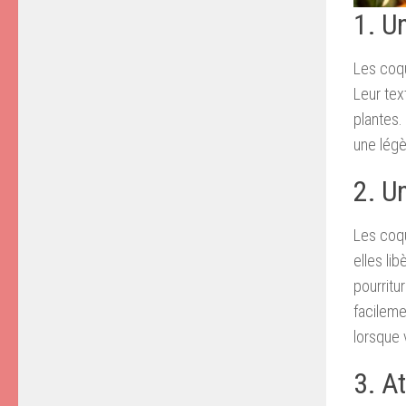
1. Un
Les coqu
Leur tex
plantes.
une légè
2. U
Les coqu
elles li
pourritu
facileme
lorsque 
3. A