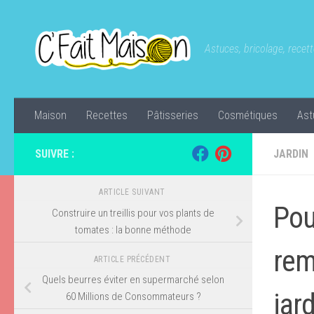
Skip to content
Astuces, bricolage, recette
Maison
Recettes
Pâtisseries
Cosmétiques
Ast
SUIVRE :
JARDIN
ARTICLE SUIVANT
Pou
Construire un treillis pour vos plants de
tomates : la bonne méthode
rem
ARTICLE PRÉCÉDENT
Quels beurres éviter en supermarché selon
jard
60 Millions de Consommateurs ?