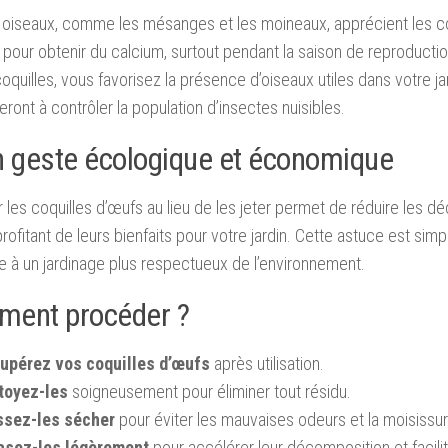
 oiseaux, comme les mésanges et les moineaux, apprécient les coq
 pour obtenir du calcium, surtout pendant la saison de reproducti
oquilles, vous favorisez la présence d’oiseaux utiles dans votre jar
eront à contrôler la population d’insectes nuisibles.
n geste écologique et économique
 les coquilles d’œufs au lieu de les jeter permet de réduire les d
profitant de leurs bienfaits pour votre jardin. Cette astuce est simp
e à un jardinage plus respectueux de l’environnement.
ent procéder ?
upérez vos coquilles d’œufs
après utilisation.
toyez-les
soigneusement pour éliminer tout résidu.
ssez-les sécher
pour éviter les mauvaises odeurs et la moisissur
asez-les légèrement
pour accélérer leur décomposition et faciliter