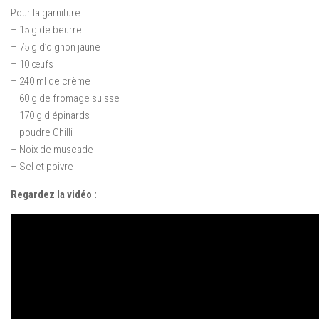
Pour la garniture:
– 15 g de beurre
– 75 g d’oignon jaune
– 10 œufs
– 240 ml de crème
– 60 g de fromage suisse
– 170 g d’épinards
– poudre Chilli
– Noix de muscade
– Sel et poivre
Regardez la vidéo :