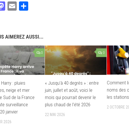
acebook
Mastodon
Email
Partager
S AIMEREZ AUSSI...
0
0
Comment li
Harry : pluies
« Jusqu’à 40 degrés » : entre
noms des c
es, neige et mer
juin, juillet et août, voici le
les stations
le Sud de la France
mois qui pourrait devenir le
te surveillance
plus chaud de l’été 2026
2 OCTOBRE 2
20 janvier
22 MAI 2026
ER 2026