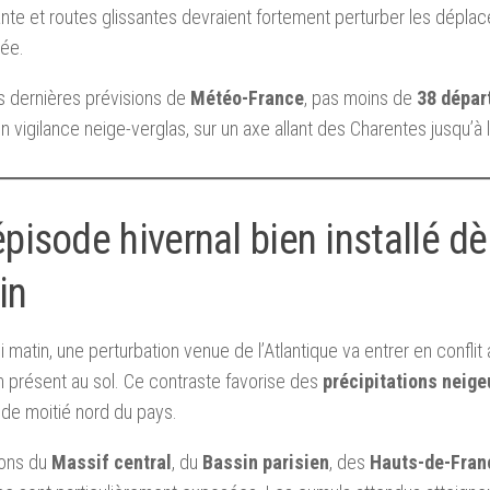
nte et routes glissantes devraient fortement perturber les dépl
née.
s dernières prévisions de
Météo-France
, pas moins de
38 dépar
n vigilance neige-verglas, sur un axe allant des Charentes jusqu’à l
pisode hivernal bien installé dè
in
 matin, une perturbation venue de l’Atlantique va entrer en conflit 
n présent au sol. Ce contraste favorise des
précipitations neig
de moitié nord du pays.
ions du
Massif central
, du
Bassin parisien
, des
Hauts-de-Fran