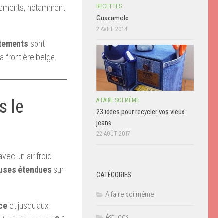
acements, notamment
RECETTES
Guacamole
2 AVRIL 2014
tements
sont
a frontière belge.
s le
A FAIRE SOI MÊME
23 idées pour recycler vos vieux
jeans
22 AOÛT 2017
avec un air froid
euses étendues
sur
CATÉGORIES
A faire soi même
ce
et jusqu’aux
Astuces