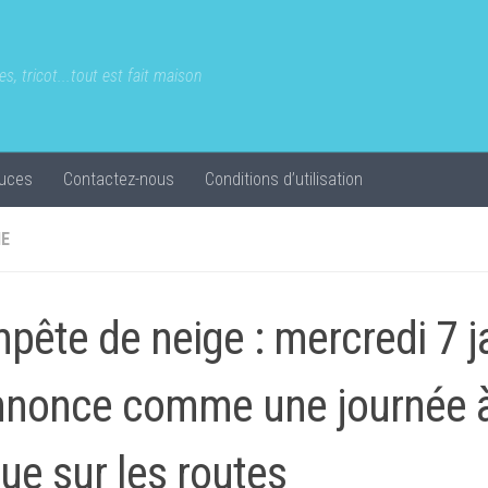
s, tricot...tout est fait maison
uces
Contactez-nous
Conditions d’utilisation
IE
pête de neige : mercredi 7 j
nnonce comme une journée 
que sur les routes