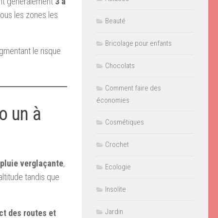
ent généralement
3 à
ous les zones les
Beauté
Bricolage pour enfants
augmentant le risque
Chocolats
Comment faire des
économies
o un à
Cosmétiques
Crochet
 pluie verglaçante
,
Ecologie
ltitude tandis que
Insolite
Jardin
ct des routes et