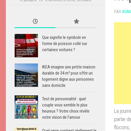
PAR
ADMI
Que signifie le symbole en
forme de poisson collé sur
certaines voitures ?
IKEA imagine une petite maison
durable de 34 m² pour offrir un
logement digne aux personnes
sans domicile
Test de personnalité : quel
couple vous semble le plus
La jour
heureux ? Votre choix révèle
votre vision de l’amour
partie d
flocons,
Quel verre contient réellement le