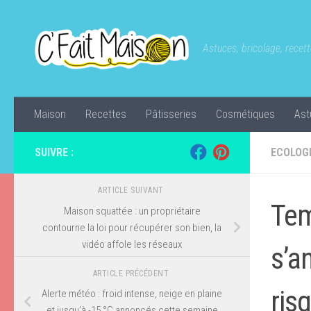
Skip to content
Astuces, bricolage, recette
Maison
Recettes
Pâtisseries
Cosmétiques
Ast
SUIVRE :
ECOLOG
ARTICLE SUIVANT
Tem
Maison squattée : un propriétaire
contourne la loi pour récupérer son bien, la
vidéo affole les réseaux
s’a
ARTICLE PRÉCÉDENT
ris
Alerte météo : froid intense, neige en plaine
et jusqu’à -15 °C annoncés cette semaine