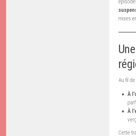
épisode
suspens
mises en
Une 
rég
Au fil d
À l
par
À l’
verg
Cette tr