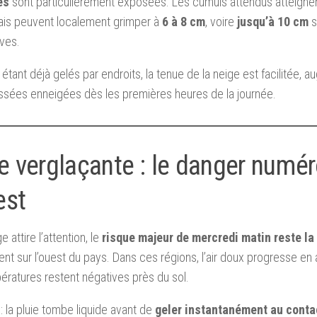
es
sont particulièrement exposées. Les cumuls attendus atteign
ais peuvent localement grimper à
6 à 8 cm
, voire
jusqu’à 10 cm
s
ives.
 étant déjà gelés par endroits, la tenue de la neige est facilitée, 
sées enneigées dès les premières heures de la journée.
e verglaçante : le danger numér
est
ge attire l’attention, le
risque majeur de mercredi matin reste la
t sur l’ouest du pays. Dans ces régions, l’air doux progresse en a
ératures restent négatives près du sol.
 : la pluie tombe liquide avant de
geler instantanément au conta