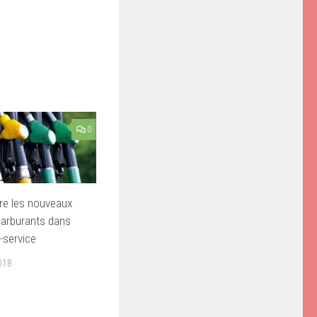
0
re les nouveaux
arburants dans
-service
018