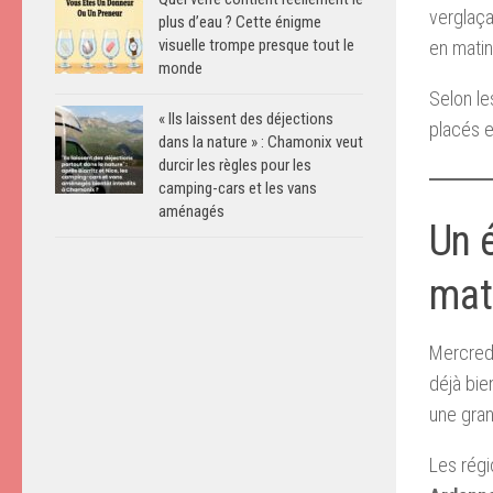
verglaça
plus d’eau ? Cette énigme
visuelle trompe presque tout le
en mati
monde
Selon le
« Ils laissent des déjections
placés e
dans la nature » : Chamonix veut
durcir les règles pour les
camping-cars et les vans
aménagés
Un é
mat
Mercredi
déjà bie
une gran
Les rég