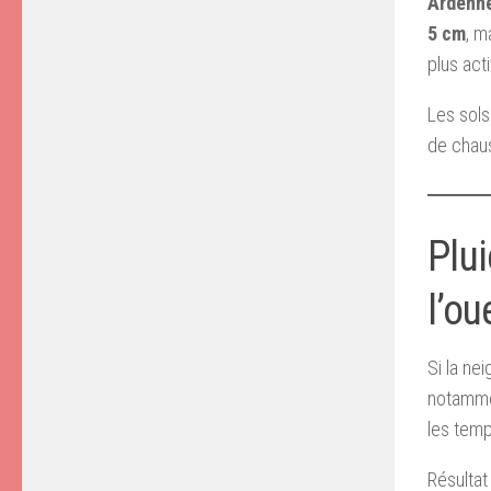
Ardenn
5 cm
, m
plus act
Les sols
de chaus
Plui
l’ou
Si la nei
notammen
les temp
Résultat