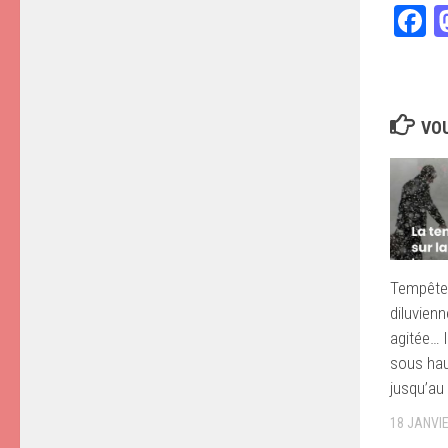
F
VOU
Tempête 
diluvienn
agitée… 
sous hau
jusqu’au 
18 JANVI