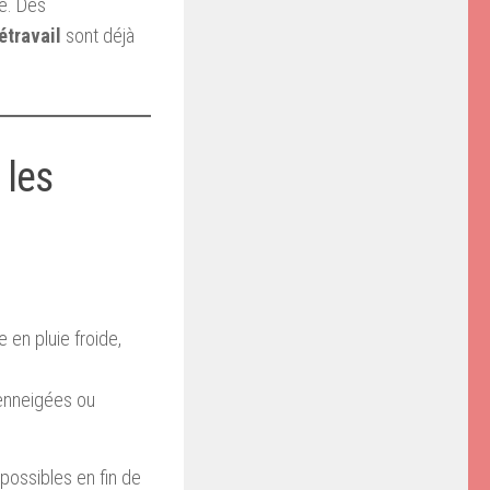
e. Des
étravail
sont déjà
 les
 en pluie froide,
 enneigées ou
possibles en fin de