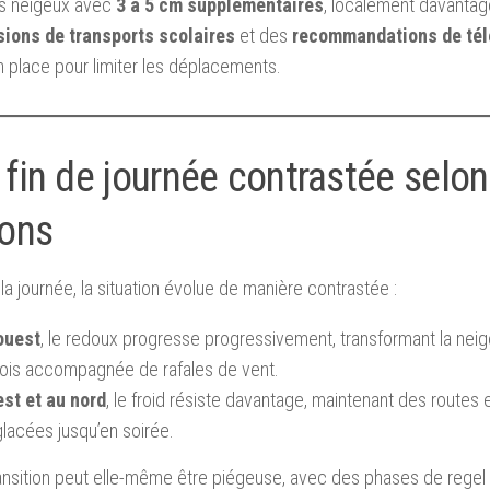
s neigeux avec
3 à 5 cm supplémentaires
, localement davantag
ions de transports scolaires
et des
recommandations de tél
 place pour limiter les déplacements.
fin de journée contrastée selon
ions
e la journée, la situation évolue de manière contrastée :
’ouest
, le redoux progresse progressivement, transformant la neige
fois accompagnée de rafales de vent.
est et au nord
, le froid résiste davantage, maintenant des routes
lacées jusqu’en soirée.
ansition peut elle-même être piégeuse, avec des phases de regel 