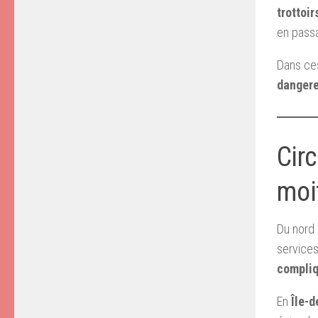
trottoir
en passa
Dans ces
danger
Circ
moi
Du nord 
services
compli
En
Île-