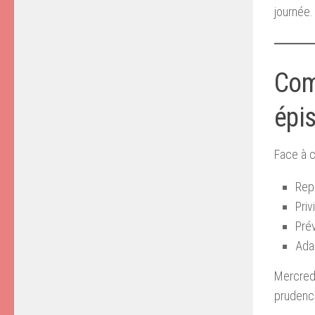
journée.
Com
épi
Face à c
Rep
Priv
Prév
Adap
Mercred
prudence