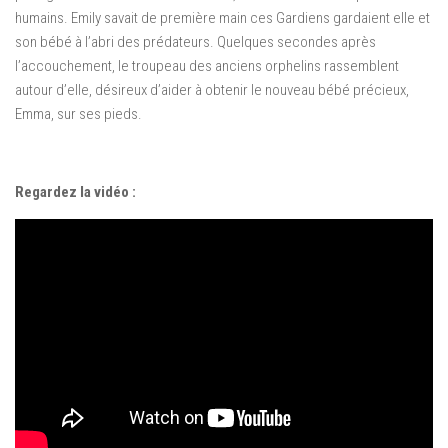
humains.
Emily savait de première main ces Gardiens gardaient elle et
son bébé à l’abri des prédateurs.
Quelques secondes après
l’accouchement, le troupeau des anciens orphelins rassemblent
autour d’elle, désireux d’aider à obtenir le nouveau bébé précieux,
Emma, ​​sur ses pieds.
Regardez la vidéo :