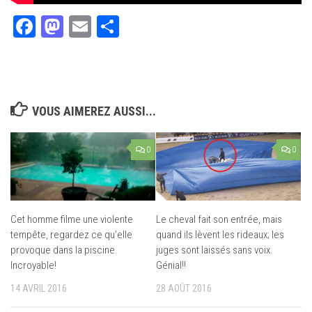
Facebook
Mastodon
Email
Partager
VOUS AIMEREZ AUSSI...
0
0
Cet homme filme une violente
Le cheval fait son entrée, mais
tempête, regardez ce qu’elle
quand ils lèvent les rideaux; les
provoque dans la piscine.
juges sont laissés sans voix.
Incroyable!
Génial!!
14 AVRIL 2016
28 AOÛT 2016