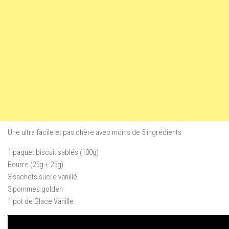
Une ultra facile et pas chère avec moins de 5 ingrédients
1 paquet biscuit sablés (100g)
Beurre (25g + 25g)
3 sachets sucre vanillé
3 pommes golden
1 pot de Glace Vanille