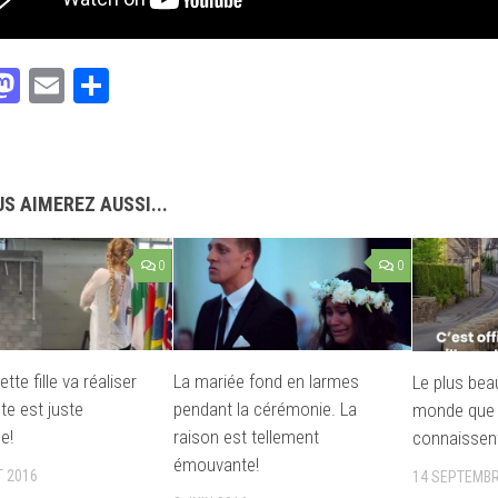
acebook
Mastodon
Email
Partager
S AIMEREZ AUSSI...
0
0
tte fille va réaliser
La mariée fond en larmes
Le plus beau
ste est juste
pendant la cérémonie. La
monde que 
e!
raison est tellement
connaissen
émouvante!
T 2016
14 SEPTEMBR