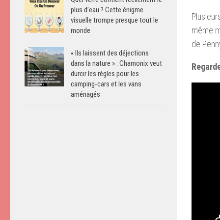
plus d’eau ? Cette énigme
Plusieur
visuelle trompe presque tout le
même mom
monde
de Penny
« Ils laissent des déjections
dans la nature » : Chamonix veut
Regarde
durcir les règles pour les
camping-cars et les vans
aménagés