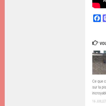
F
VOU
Ce que ce
sur la pi
incroyabl
16 JUILLE