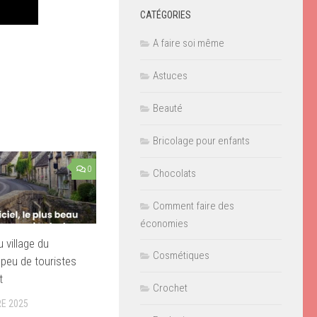
CATÉGORIES
A faire soi même
Astuces
Beauté
Bricolage pour enfants
0
Chocolats
Comment faire des
économies
 village du
Cosmétiques
peu de touristes
t
Crochet
E 2025