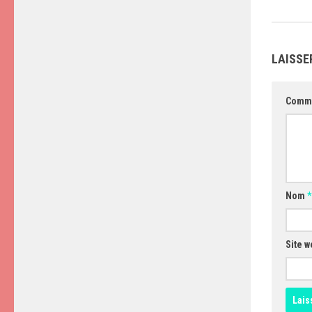
LAISSE
Comm
Nom
*
Site w