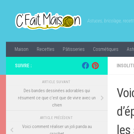
Skip to content
Astuces, bricolage, recette
Maison
Recettes
Pâtisseries
Cosmétiques
Ast
SUIVRE :
INSOLIT
ARTICLE SUIVANT
Voi
Des bandes dessinées adorables qui
résument ce que c’est que de vivre avec un
chien
d’é
ARTICLE PRÉCÉDENT
les
Voici comment réaliser un joli panda au
crochet