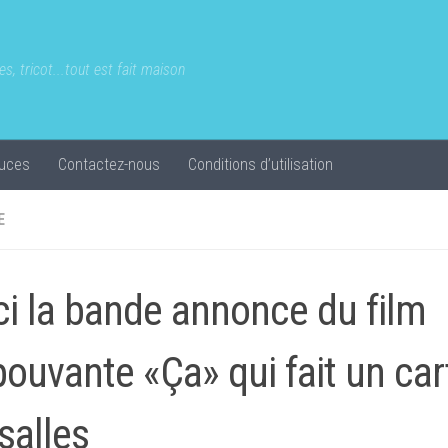
s, tricot...tout est fait maison
uces
Contactez-nous
Conditions d’utilisation
E
ci la bande annonce du film
pouvante «Ça» qui fait un ca
 salles