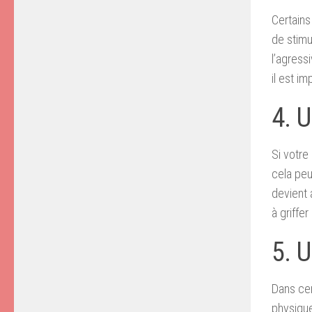
Certains
de stimu
l’agress
il est i
4. U
Si votre
cela peu
devient 
à griffe
5. 
Dans cer
physique