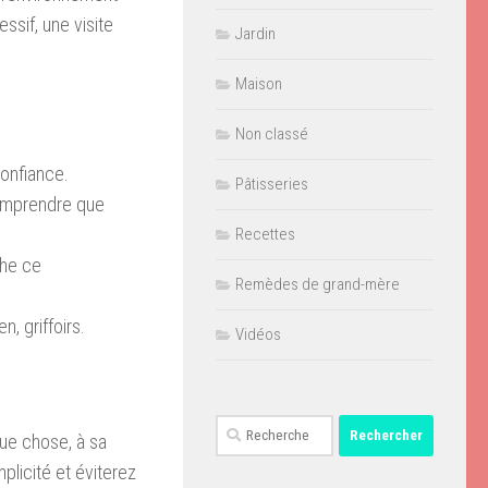
sif, une visite
Jardin
Maison
Non classé
confiance.
Pâtisseries
 comprendre que
Recettes
he ce
Remèdes de grand-mère
n, griffoirs.
Vidéos
Rechercher :
que chose, à sa
licité et éviterez