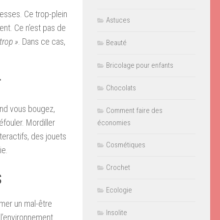
esses. Ce trop-plein
Astuces
nt. Ce n’est pas de
 trop »
. Dans ce cas,
Beauté
Bricolage pour enfants
r
Chocolats
uand vous bougez,
Comment faire des
fouler. Mordiller
économies
teractifs, des jouets
Cosmétiques
ie.
Crochet
s
Ecologie
imer un mal-être
Insolite
 l’environnement