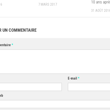
10 ans apr
16
7 MARS 2017
31 AOÛT 201
R UN COMMENTAIRE
entaire
*
E-mail
*
eb