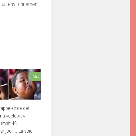
nt un environnement
0
appelez de cet
nu «célèbre»
fumait 40
ar jour … La voici