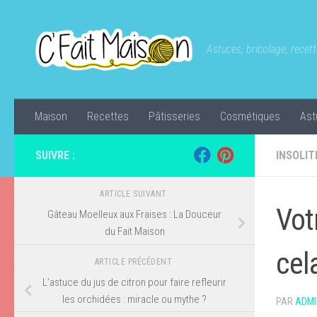
Skip to content
Astuces, bricolage, recette
Maison
Recettes
Pâtisseries
Cosmétiques
Ast
SUIVRE :
INSOLIT
ARTICLE SUIVANT
Vot
Gâteau Moelleux aux Fraises : La Douceur
du Fait Maison
cel
ARTICLE PRÉCÉDENT
L’astuce du jus de citron pour faire refleurir
les orchidées : miracle ou mythe ?
PAR
ADMI