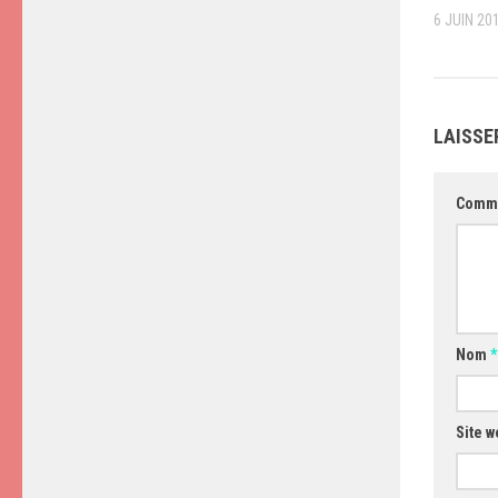
6 JUIN 20
LAISSE
Comm
Nom
*
Site w