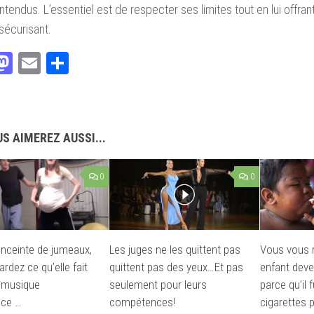
ntendus. L’essentiel est de respecter ses limites tout en lui offra
 sécurisant.
acebook
Mastodon
Email
Partager
S AIMEREZ AUSSI...
0
0
 enceinte de jumeaux,
Les juges ne les quittent pas
Vous vous r
rdez ce qu’elle fait
quittent pas des yeux…Et pas
enfant deve
 musique
seulement pour leurs
parce qu’il 
ce …
compétences!
cigarettes p