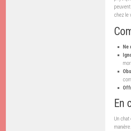
peuvent 
chez le 
Com
Ne 
Ign
mord
Obs
com
Off
En 
Un chat 
manière.