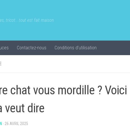
s, tricot...tout est fait maison
uces
Contactez-nous
Conditions d’utilisation
E
re chat vous mordille ? Voici
a veut dire
N
·
26 AVRIL 2025