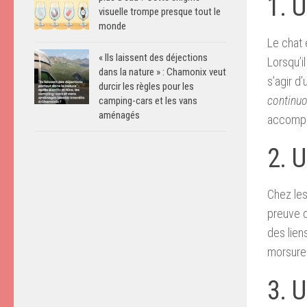
1. 
visuelle trompe presque tout le
monde
Le chat 
« Ils laissent des déjections
Lorsqu’i
dans la nature » : Chamonix veut
s’agir d
durcir les règles pour les
continuo
camping-cars et les vans
aménagés
accompa
2. U
Chez les
preuve d
des lien
morsures
3. U