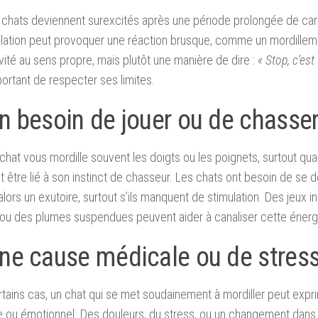
 chats deviennent surexcités après une période prolongée de car
lation peut provoquer une réaction brusque, comme un mordilleme
ivité au sens propre, mais plutôt une manière de dire :
« Stop, c’est
mportant de respecter ses limites.
n besoin de jouer ou de chasse
 chat vous mordille souvent les doigts ou les poignets, surtout q
t être lié à son instinct de chasseur. Les chats ont besoin de se dé
alors un exutoire, surtout s’ils manquent de stimulation. Des jeux in
r ou des plumes suspendues peuvent aider à canaliser cette énerg
Une cause médicale ou de stres
tains cas, un chat qui se met soudainement à mordiller peut expr
 ou émotionnel. Des douleurs, du stress, ou un changement dans