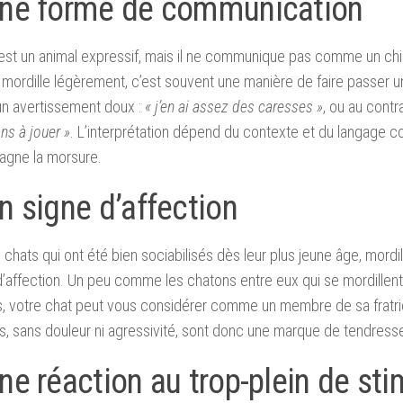
Une forme de communication
est un animal expressif, mais il ne communique pas comme un chi
l mordille légèrement, c’est souvent une manière de faire passer 
’un avertissement doux :
« j’en ai assez des caresses »
, ou au contr
ns à jouer »
. L’interprétation dépend du contexte et du langage co
gne la morsure.
n signe d’affection
 chats qui ont été bien sociabilisés dès leur plus jeune âge, mordil
’affection. Un peu comme les chatons entre eux qui se mordillent
s, votre chat peut vous considérer comme un membre de sa fratri
, sans douleur ni agressivité, sont donc une marque de tendress
ne réaction au trop-plein de sti