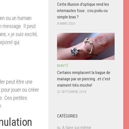
Cette illusion d’optique rend les
internautes fous : cou poilu ou
simple bras ?
en ou un humain.
8 MARS 2026
un message. Il peut
aire,
« je suis excité,
rporel qui
BEAUTÉ
Certains remplacent la bague de
mariage par un piercing…et c’est
ler peut être une
vraiment très moche!
 pour jouer ou créer
23 SEPTEMBRE 2018
e. Ces petites
e.
CATÉGORIES
mulation
A faire soi même