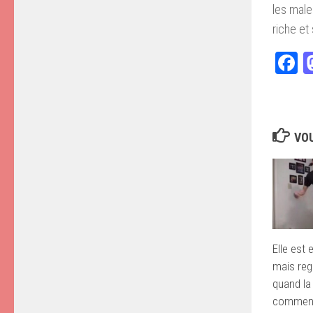
les male
riche et
F
VOU
Elle est
mais rega
quand la
commen