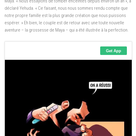
Maya. « Nous essayions de tomber enceintes depuis environ un an », a
déclaré Yehuda. « Ce faisant, nous nous sommes rendu compte que
notre propre famille est la plus grande création que nous puissions
espérer. » Eh bien, le couple est de retour avec une toute nouvelle
aventure – la grossesse de Maya – qui a été illustrée à la perfection.