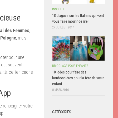
INSOLITE
icieuse
18 blagues sur les Italiens qui vont
vous faire mourir de rire!
27 JUILLET 2017
nal des Femmes
,
 Pologne
, mais
oter pour une
l est souvent
BRICOLAGE POUR ENFANTS
lité, ce lien cache
10 idées pour faire des
bonbonnières pour la fête de votre
enfant
8 MARS 2016
sApp
 renseigner votre
CATÉGORIES
pp.