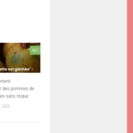
0
iment
 des pommes de
es sans risque
 2025