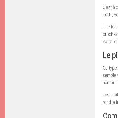
C’est à 
code, vo
Une fois
proches 
votre id
Le pi
Ce type 
semble v
nombreus
Les pira
rend la 
Comm