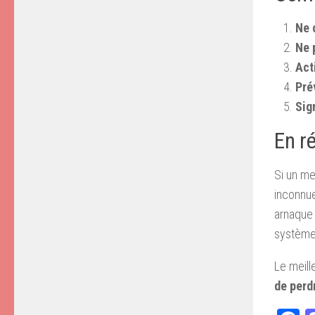
Ne 
Ne 
Act
Pré
Sig
En r
Si un m
inconnue
arnaque 
système
Le meille
de perd