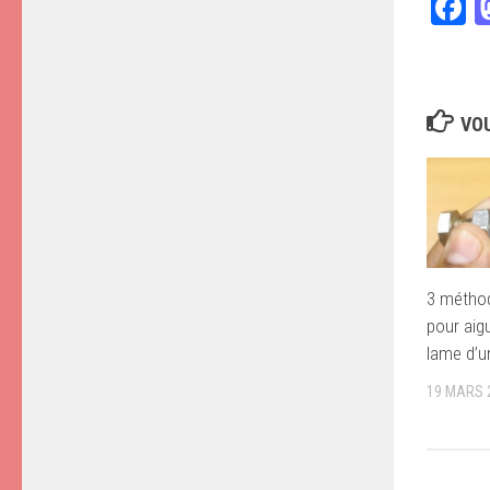
F
VOU
3 métho
pour aig
lame d’u
19 MARS 