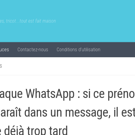
s, tricot...tout est fait maison
uces
Contactez-nous
Conditions d’utilisation
S
aque WhatsApp : si ce prén
araît dans un message, il est
e déjà trop tard