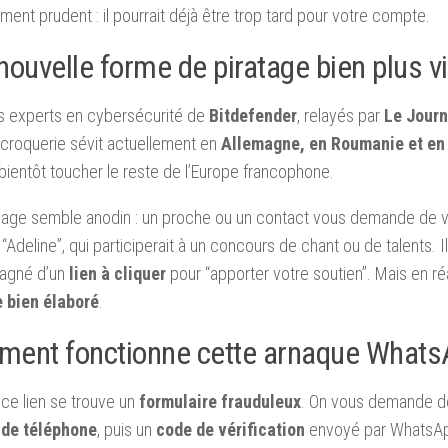
ent prudent : il pourrait déjà être trop tard pour votre compte.
nouvelle forme de piratage bien plus v
s experts en cybersécurité de
Bitdefender
, relayés par
Le Jour
croquerie sévit actuellement en
Allemagne, en Roumanie et en
 bientôt toucher le reste de l’Europe francophone.
age semble anodin : un proche ou un contact vous demande de v
 “Adeline”, qui participerait à un concours de chant ou de talents. I
agné d’un
lien à cliquer
pour “apporter votre soutien”. Mais en réa
e bien élaboré
.
ent fonctionne cette arnaque What
 ce lien se trouve un
formulaire frauduleux
. On vous demande de
de téléphone
, puis un
code de vérification
envoyé par WhatsA