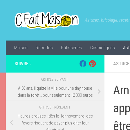
Skip to content
Astuces, bricolage, recette
Maison
Recettes
Pâtisseries
Cosmétiques
Ast
SUIVRE :
ASTUCE
ARTICLE SUIVANT
Arn
À 36 ans, il quitte la ville pour une tiny house
dans la forêt… pour seulement 12 000 euros
app
ARTICLE PRÉCÉDENT
Heures creuses : dès le 1er novembre, ces
êtr
foyers risquent de payer plus cher leur
électricité