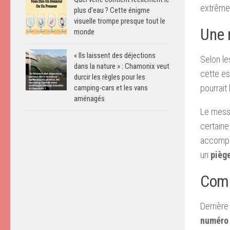
extrêmem
plus d’eau ? Cette énigme
visuelle trompe presque tout le
Une 
monde
« Ils laissent des déjections
Selon le
dans la nature » : Chamonix veut
cette es
durcir les règles pour les
pourrait
camping-cars et les vans
aménagés
Le mess
certaine
accomp
un
pièg
Comm
Derrière
numéro 