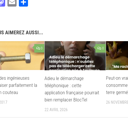
acebook
Mastodon
Email
Partager
S AIMEREZ AUSSI...
0
0
des ingénieuses
Peut-on vra
Adieu le démarchage
uiser parfaitement la
consommer
téléphonique : cette
n couteau
terre germé
application française pourrait
bien remplacer BlocTel
2017
26 NOVEMBRE
22 AVRIL 2026