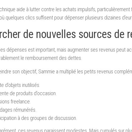
chnique aide à lutter contre les achats impulsifs, particulièrement
 où quelques clics suffisent pour dépenser plusieurs dizaines d’eur
rcher de nouvelles sources de 
les dépenses est important, mais augmenter ses revenus peut ac
rablement le remboursement des dettes.
eindre son objectif, Sammie a multiplié les petits revenus complém
e d’objets inutilisés.
ente de produits d’occasion.
ions freelance.
dages rémunérés.
icipation à des groupes de discussion.
arément, ces revenus paraissent modestes. Mais cumulés sur plusi