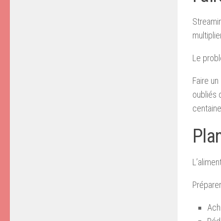
Streamin
multipli
Le probl
Faire un
oubliés 
centaine
Plan
L’alimen
Préparer
Ach