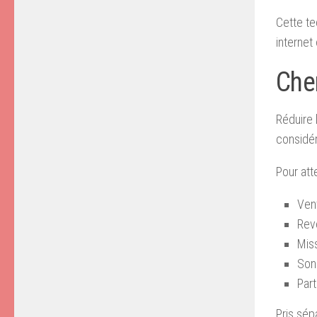
Cette te
internet
Che
Réduire 
considé
Pour att
Vent
Rev
Miss
Son
Part
Pris sép