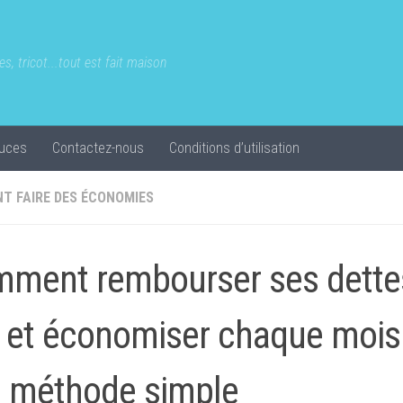
s, tricot...tout est fait maison
uces
Contactez-nous
Conditions d’utilisation
T FAIRE DES ÉCONOMIES
ment rembourser ses dette
e et économiser chaque mois
 méthode simple