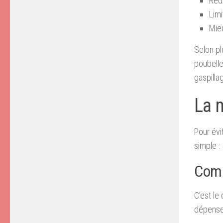
Réd
Limi
Mie
Selon pl
poubelle
gaspilla
La 
Pour évi
simple :
Comp
C’est le 
dépense