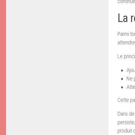
continue
La 
Parmi to
attendre
Le princi
Ajou
Ne p
Att
Cette pa
Dans de 
persiste
produit 