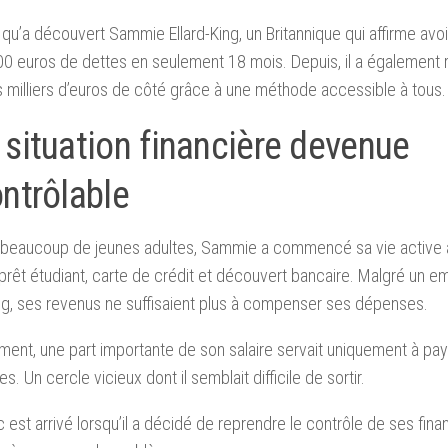
 qu’a découvert Sammie Ellard-King, un Britannique qui affirme av
0 euros de dettes en seulement 18 mois. Depuis, il a également 
s milliers d’euros de côté grâce à une méthode accessible à tous.
 situation financière devenue
ntrôlable
eaucoup de jeunes adultes, Sammie a commencé sa vie active a
 prêt étudiant, carte de crédit et découvert bancaire. Malgré un em
g, ses revenus ne suffisaient plus à compenser ses dépenses.
ent, une part importante de son salaire servait uniquement à paye
s. Un cercle vicieux dont il semblait difficile de sortir.
c est arrivé lorsqu’il a décidé de reprendre le contrôle de ses fin