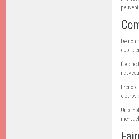
peuvent 
Com
De nombr
quotidie
Électric
nouveaux
Prendre 
d’euros 
Un simpl
mensuell
Fai