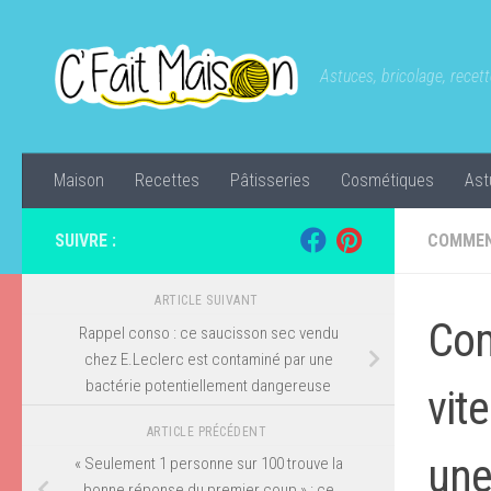
Skip to content
Astuces, bricolage, recette
Maison
Recettes
Pâtisseries
Cosmétiques
Ast
SUIVRE :
COMMEN
ARTICLE SUIVANT
Com
Rappel conso : ce saucisson sec vendu
chez E.Leclerc est contaminé par une
bactérie potentiellement dangereuse
vit
ARTICLE PRÉCÉDENT
une
« Seulement 1 personne sur 100 trouve la
bonne réponse du premier coup » : ce