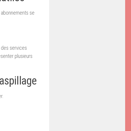
es abonnements se
 des services
ésenter plusieurs
gaspillage
r.