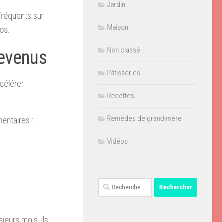
Jardin
 fréquents sur
Maison
os.
Non classé
revenus
Pâtisseries
célérer
Recettes
Remèdes de grand-mère
entaires :
Vidéos
Rechercher :
eurs mois, ils