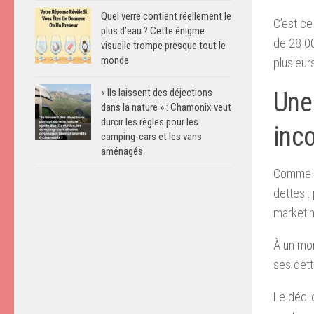
Quel verre contient réellement le
C’est ce
plus d’eau ? Cette énigme
de 28 00
visuelle trompe presque tout le
monde
plusieur
« Ils laissent des déjections
Une
dans la nature » : Chamonix veut
durcir les règles pour les
inco
camping-cars et les vans
aménagés
Comme b
dettes :
marketin
À un mom
ses dette
Le décli