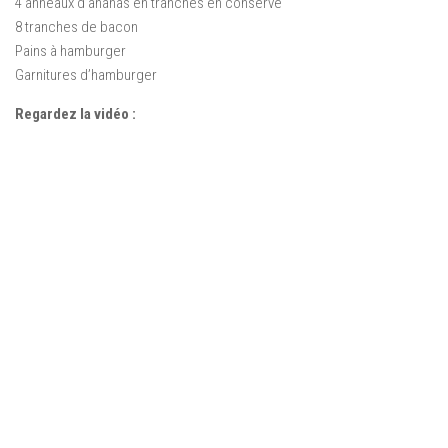
4 anneaux d’ananas en tranches en conserve
8 tranches de bacon
Pains à hamburger
Garnitures d’hamburger
Regardez la vidéo :