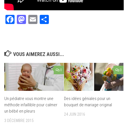
Facebook
Mastodon
Email
Partager
VOUS AIMEREZ AUSSI...
0
0
Un pédiatre vous montre une
Des idées géniales pour un
méthode infaillible pour calmer
bouquet de mariage original
un bébé en pleurs
24 JUIN 2016
3 DÉCEMBRE 2015