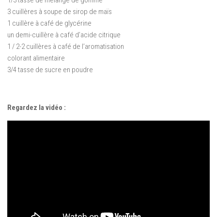
1/3 tasse de mélange de gomme
3 cuillères à soupe de sirop de maïs
1 cuillère à café de glycérine
un demi-cuillère à café d’acide citrique
1 / 2-2 cuillères à café de l’aromatisation
colorant alimentaire
3/4 tasse de sucre en poudre
Regardez la vidéo :