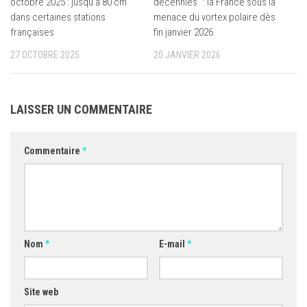
octobre 2025 : jusqu’à 80 cm
décennies” : la France sous la
dans certaines stations
menace du vortex polaire dès
françaises
fin janvier 2026
27 OCTOBRE 2025
20 JANVIER 2026
LAISSER UN COMMENTAIRE
Commentaire
*
Nom
*
E-mail
*
Site web