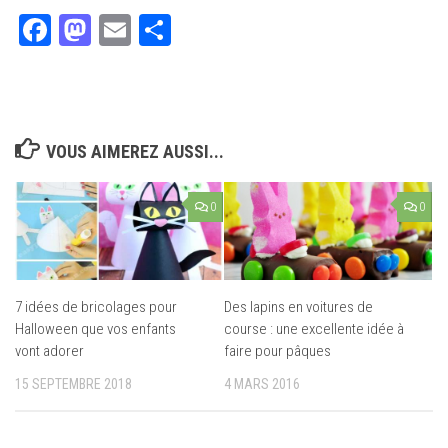
Facebook
Mastodon
Email
Partager
VOUS AIMEREZ AUSSI...
0
0
7 idées de bricolages pour
Des lapins en voitures de
Halloween que vos enfants
course : une excellente idée à
vont adorer
faire pour pâques
15 SEPTEMBRE 2018
4 MARS 2016