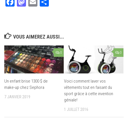
Facebook
Mastodon
Email
Partager
VOUS AIMEREZ AUSSI...
0
0
Un enfant brise 1300 $ de
Voici comment laver vos
make-up chez Sephora
vêtements tout en faisant du
sport grâce à cette invention
7 JANVIER 2019
géniale!
1 JUILLET 2016