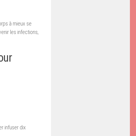
corps à mieux se
enir les infections,
our
.
r infuser dix