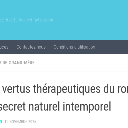
s, tricot...tout est fait maison
uces
Contactez-nous
Conditions d’utilisation
S DE GRAND-MÈRE
 vertus thérapeutiques du ro
secret naturel intemporel
N
·
19 NOVEMBRE 2025