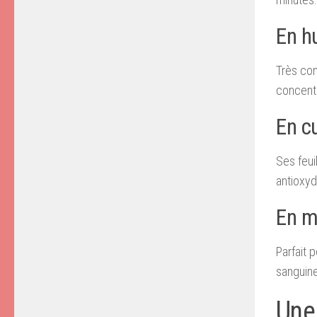
En hu
Très con
concentr
En c
Ses feui
antioxyd
En m
Parfait 
sanguine
Une