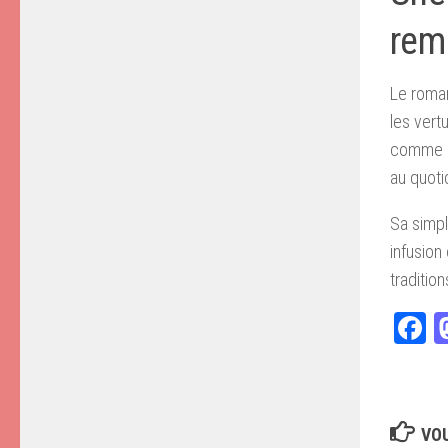
rem
Le romar
les vertu
comme l’
au quoti
Sa simpli
infusion
tradition
F
VOU