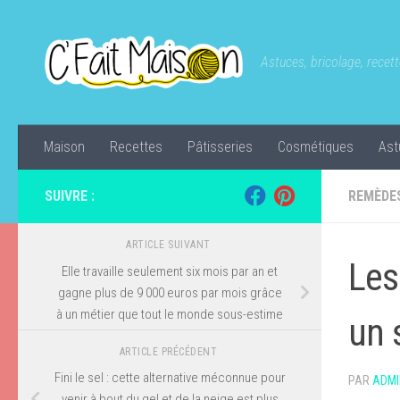
Skip to content
Astuces, bricolage, recette
Maison
Recettes
Pâtisseries
Cosmétiques
Ast
SUIVRE :
REMÈDE
ARTICLE SUIVANT
Les
Elle travaille seulement six mois par an et
gagne plus de 9 000 euros par mois grâce
à un métier que tout le monde sous-estime
un 
ARTICLE PRÉCÉDENT
Fini le sel : cette alternative méconnue pour
PAR
ADMI
venir à bout du gel et de la neige est plus