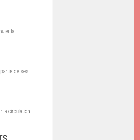
uler la
 partie de ses
 la circulation
rs