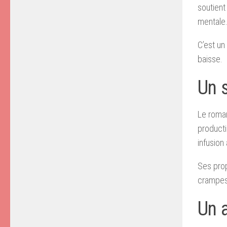
soutient
mentale
C’est un
baisse.
Un s
Le romar
producti
infusion
Ses prop
crampes 
Un 