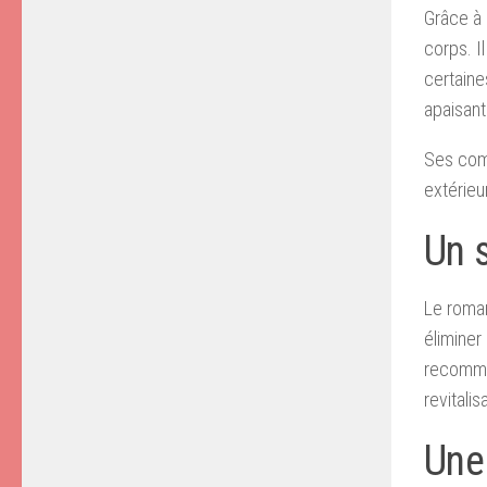
Grâce à 
corps. I
certaine
apaisant 
Ses com
extérieu
Un s
Le romar
éliminer
recomman
revitalis
Une