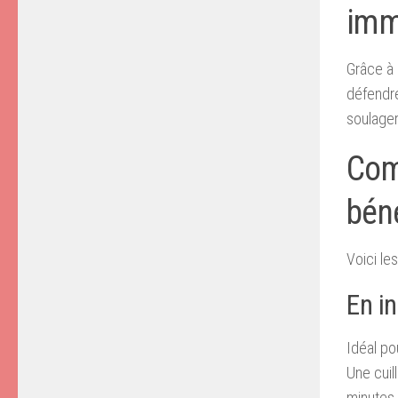
imm
Grâce à 
défendre
soulager
Com
béné
Voici le
En i
Idéal pou
Une cuil
minutes.