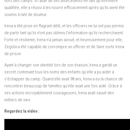
hors des camps. À l’aide de ses antécédents en tant qu’infirmière
qualifiée, elle a réussi à les nourrir efficacement après qu’ils aient été
soumis à tant de douleur.
Irena a été prise en flagrant délit, et les officiers ne lui ont pas permis
de partir tant qu’ils n’ont pas obtenu l’information qu’ils recherchaient.
Forte et résiliente, Irena n’a jamais avoué, et heureusement pour elle,
Zegota a été capable de corrompre un officier et de faire sortir Irena
de prison.
Ayant à changer son identité lors de son évasion, Irena a gardé un
secret contenant tous les noms des enfants qu’elle a pu aider à
s’échapper du camp. Quand elle avait 98 ans, Irena a eu la chance de
rencontrer beaucoup de familles qu’elle avait une fois aidé. Grâce à
ses actions incroyablement courageuses, Irena avait sauvé des
milliers de vies.
Regardez la vidéo :