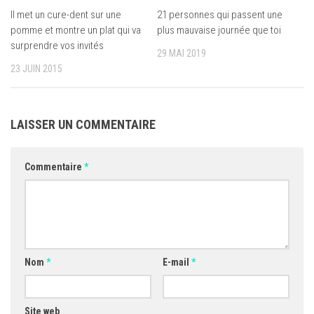
Il met un cure-dent sur une
21 personnes qui passent une
pomme et montre un plat qui va
plus mauvaise journée que toi
surprendre vos invités
29 MAI 2019
23 JUIN 2015
LAISSER UN COMMENTAIRE
Commentaire
*
Nom
*
E-mail
*
Site web