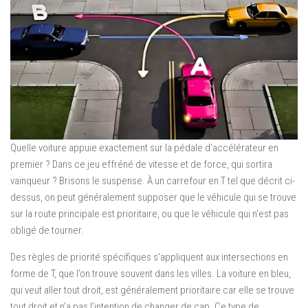
Quelle voiture appuie exactement sur la pédale d’accélérateur en
premier ? Dans ce jeu effréné de vitesse et de force, qui sortira
vainqueur ? Brisons le suspense. À un carrefour en T tel que décrit ci-
dessus, on peut généralement supposer que le véhicule qui se trouve
sur la route principale est prioritaire, ou que le véhicule qui n’est pas
obligé de tourner.
Des règles de priorité spécifiques s’appliquent aux intersections en
forme de T, que l’on trouve souvent dans les villes. La voiture en bleu,
qui veut aller tout droit, est généralement prioritaire car elle se trouve
tout droit et n’a pas l’intention de changer de cap. Ce type de