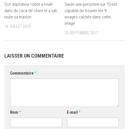
Son aspirateur robot a roulé
Seule une personne sur 10 est
dans du caca de chien et a sali
capable de trouver les 9
toute sa maison
visages cachés dans cette
image
16 JUILLET 2019
20 SEPTEMBRE 2017
LAISSER UN COMMENTAIRE
Commentaire
*
Nom
*
E-mail
*