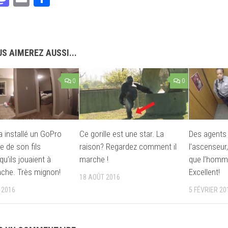
S AIMEREZ AUSSI...
0
0
a installé un GoPro
Ce gorille est une star. La
Des agents
te de son fils
raison? Regardez comment il
l’ascenseur
u’ils jouaient à
marche !
que l’homme
che. Très mignon!
Excellent!
18 AOÛT 2016
 2016
5 FÉVRIER 20