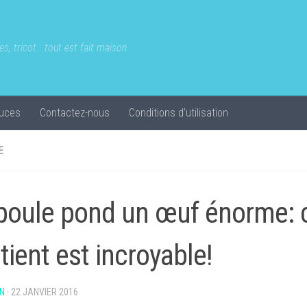
s, tricot...tout est fait maison
uces
Contactez-nous
Conditions d’utilisation
E
poule pond un œuf énorme: c
tient est incroyable!
N
·
22 JANVIER 2016