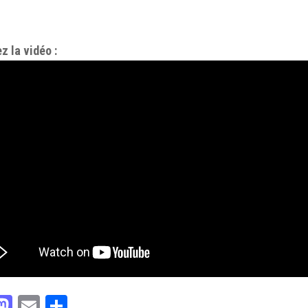
z la vidéo :
acebook
Mastodon
Email
Partager