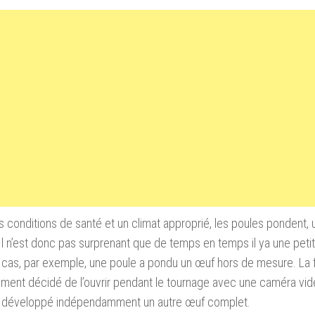
s conditions
de santé
et un climat
approprié,
l
es
poules pondent
,
l n’est donc
pas surprenant que
de temps en temps
il ya une
peti
 cas,
par exemple,
une poule
a
pondu un œuf
hors de
mesure
.
La
ement
décidé de l’ouvrir
pendant le tournage
avec une caméra
vid
 développé
indépendamment
un autre œuf
complet
.