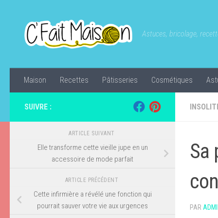
Skip to content
Astuces, bricolage, recette
Maison
Recettes
Pâtisseries
Cosmétiques
Ast
SUIVRE :
INSOLIT
ARTICLE SUIVANT
Sa 
Elle transforme cette vieille jupe en un
accessoire de mode parfait
con
ARTICLE PRÉCÉDENT
Cette infirmière a révélé une fonction qui
pourrait sauver votre vie aux urgences
PAR
ADMI