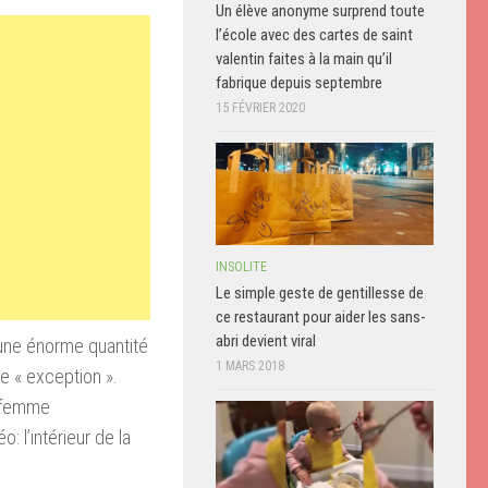
Un élève anonyme surprend toute
l’école avec des cartes de saint
valentin faites à la main qu’il
fabrique depuis septembre
15 FÉVRIER 2020
INSOLITE
Le simple geste de gentillesse de
ce restaurant pour aider les sans-
abri devient viral
une énorme quantité
1 MARS 2018
te
« exception »
.
 femme
éo
: l’
intérieur de la