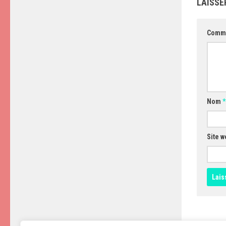
LAISSE
Comm
Nom
*
Site w