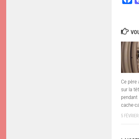
VOU
Ce père 
sur la tê
pendant q
cache-ca
5 FÉVRIER