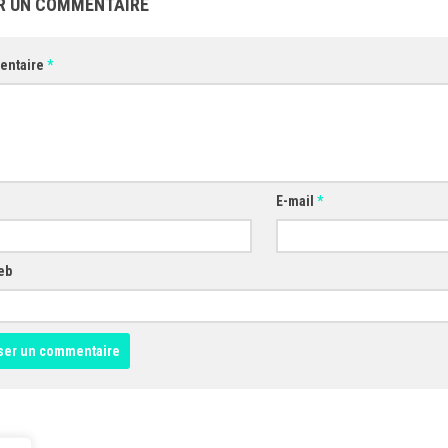
R UN COMMENTAIRE
entaire
*
E-mail
*
eb