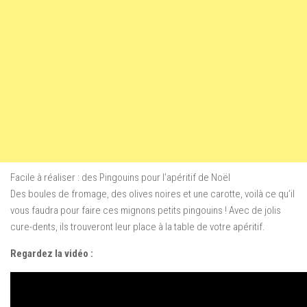
Facile à réaliser : des Pingouins pour l’apéritif de Noël
Des boules de fromage, des olives noires et une carotte, voilà ce qu’il
vous faudra pour faire ces mignons petits pingouins ! Avec de jolis
cure-dents, ils trouveront leur place à la table de votre apéritif.
Regardez la vidéo :