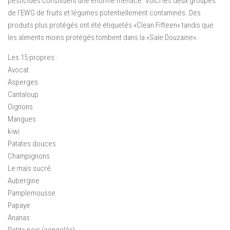
pesticides constituent une énorme menace. Voici les deux groupes
de l’EWG de fruits et légumes potentiellement contaminés. Des
produits plus protégés ont été étiquetés «Clean Fifteen» tandis que
les aliments moins protégés tombent dans la «Sale Douzaine».
Les 15 propres :
Avocat
Asperges
Cantaloup
Oignons
Mangues
kiwi
Patates douces
Champignons
Le maïs sucré
Aubergine
Pamplemousse
Papaye
Ananas