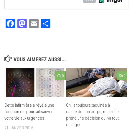
Facebook
Mastodon
Email
Partager
VOUS AIMEREZ AUSSI...
0
0
Cette infirmière a révélé une
On l’a toujours taquinée à
fonction qui pourrait sauver
cause de son corps, mais elle
votre vie aux urgences
prend une décision qui va tout
changer
21 JANVIER 2016